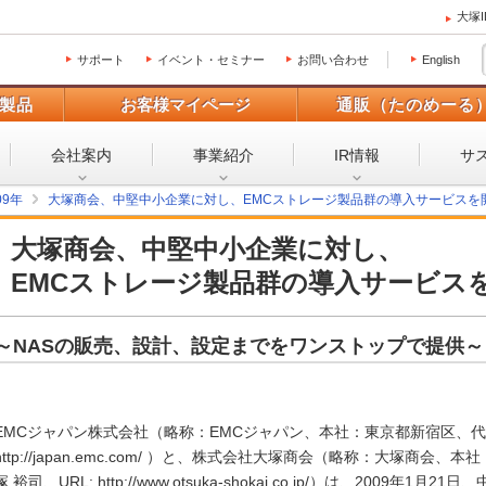
大塚
サポート
イベント・セミナー
お問い合わせ
English
製品
お客様マイページ
通販（たのめーる
会社案内
事業紹介
IR情報
サ
09年
大塚商会、中堅中小企業に対し、EMCストレージ製品群の導入サービスを
大塚商会、中堅中小企業に対し、
EMCストレージ製品群の導入サービス
～NASの販売、設計、設定までをワンストップで提供～
EMCジャパン株式会社（略称：EMCジャパン、本社：東京都新宿区、代表
http://japan.emc.com/ ）と、株式会社大塚商会（略称：大塚商
塚 裕司、URL: http://www.otsuka-shokai.co.jp/）は、200