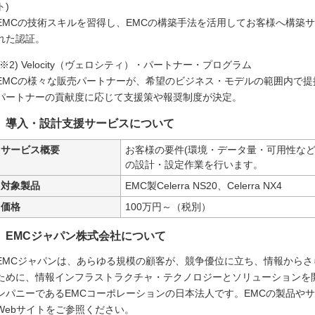
ト)
EMCの技術スキルを習得し、EMCの構築手法を活用してお客様へ構築
れた認証。
(※2) Velocity（ヴェロシティ）・パートナー・プログラム
EMCの様々な販売パートナーが、希望のビジネス・モデルの範囲内で
パートナーの貢献度に応じて支援策や報奨制度が決定。
導入・設計支援サービスについて
サービス概要
お客様の要件(環境・データ量・可用性など
の設計・設定作業を行います。
対象製品
EMC製Celerra NS20、Celerra NX4
価格
100万円～（税別）
EMCジャパン株式会社について
EMCジャパンは、あらゆる規模の顧客が、競争優位に立ち、情報から
ために、情報インフラストラクチャ・テクノロジーとソリューションを
ンパニーであるEMCコーポレーションの日本法人です。EMCの製品や
Webサイトをご参照ください。