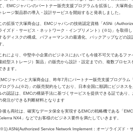
て、EMCジャパンのパートナー販売支援プログラムを拡張し、大塚商会
トレージ製品群の導入・設計サービスを開始すると発表しました。
この拡張で大塚商会は、EMCジャパンの技術認定資格「ASNi（Authorized Serv
ライズド・サービス・ネットワーク・インプリメント）(※1)」を取得
するディスクの構成、パフォーマンスの最適化、バックアップなどの設
す。
これにより、中堅中小企業のビジネスにおいても今後不可欠であるファイ
接続型ストレージ）製品」の販売から設計・設定までの、複数プロセス
できます。
EMCジャパンと大塚商会は、昨年7月にパートナー販売支援プログラム「Ve
プログラム(※2)」の販売契約をしており、日本全国に順調にビジネス
ルの認証は、EMCの構築手法に基づくサービスを提供できる証であり
の発注ができる判断材料となります
今後も両社は、確実なデータ保全を実現するEMCの戦略機である「EMC(R) C
Celerra NX4」などでお客様のビジネス要件を満たしていきます。
(※1) ASNi(Authorized Service Network Implement：