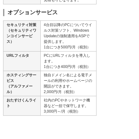
見積もりとなります。
オプションサービス
セキュリティ対策
4台目以降のPCについてウイ
（セキュリティワ
ルス対策ソフト、Windows
ンコインサービ
Updateの強制適用をASPで
ス）
提供します。
1台につき500円/月（税別）
URLフィルタ
PCにURLフィルタを導入し
ます。
1台につき400円/月（税別）
ホスティングサー
独自ドメイン名による電子メ
ビス
ールの利用やホームページの
（アルファメー
開設ができます。
ル）
2,000円/月（税別）
おたすけくんライ
社内のPCやネットワーク機
ト
器など一括で保守します。
3,000円～/月（税別）
関連リンク