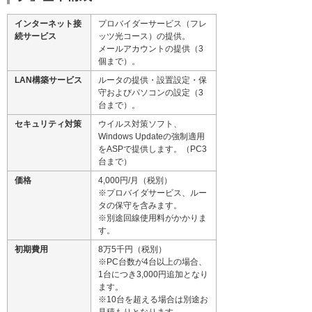
インターネット接
プロバイダーサービス（フレ
続サービス
ッツ光コース）の提供。
メールアカウントの提供（3
個まで）。
LAN構築サービス
ルータの提供・設置設定・保
守およびパソコンの設定（3
台まで）。
セキュリティ対策
ウイルス対策ソフト、
Windows Updateの強制適用
をASPで提供します。（PC3
台まで）
価格
4,000円/月（税別）
※プロバイダサービス、ルー
タの保守を含みます。
※別途回線使用料がかかりま
す。
初期費用
8万5千円（税別）
※PC台数が4台以上の場合、
1台につき3,000円追加となり
ます。
※10台を超える場合は別途お