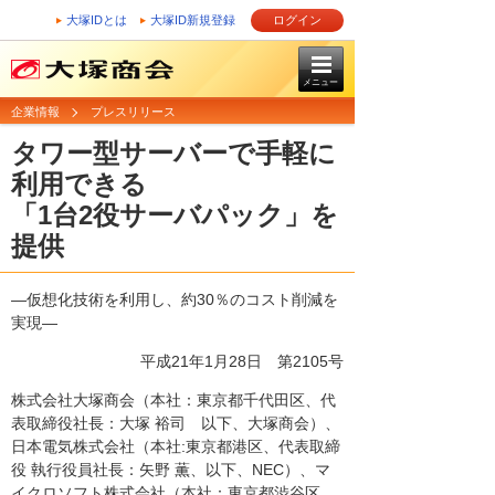
大塚IDとは
大塚ID新規登録
ログイン
メニュー
企業情報
プレスリリース
タワー型サーバーで手軽に
利用できる
「1台2役サーバパック」を
提供
―仮想化技術を利用し、約30％のコスト削減を
実現―
平成21年1月28日
第2105号
株式会社大塚商会（本社：東京都千代田区、代
表取締役社長：大塚 裕司 以下、大塚商会）、
日本電気株式会社（本社:東京都港区、代表取締
役 執行役員社長：矢野 薫、以下、NEC）、マ
イクロソフト株式会社（本社：東京都渋谷区