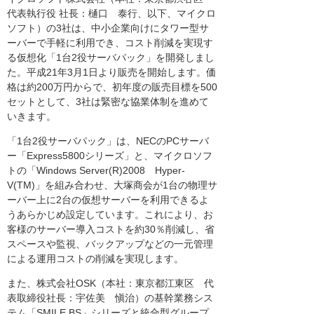
代表執行役 社長：樋口 泰行、以下、マイクロ
ソフト）の3社は、中小企業向けにタワー型サ
ーバーで手軽に利用でき、コスト削減を実現す
る仮想化「1台2役サーバパック」を開発しまし
た。平成21年3月1日より販売を開始します。価
格は約200万円からで、初年度の販売目標を500
セットとして、3社は緊密な協業体制を進めて
いきます。
「1台2役サーバパック」は、NECのPCサーバ
ー「Express5800シリーズ」と、マイクロソフ
トの「Windows Server(R)2008 Hyper-
V(TM)」を組み合わせ、大塚商会が1台の物理サ
ーバー上に2台の仮想サーバーを利用できるよ
うあらかじめ設定しています。これにより、お
客様のサーバー導入コストを約30％削減し、省
スペースや監視、バックアップなどの一元管理
による運用コストの削減を実現します。
また、株式会社OSK（本社：東京都江東区 代
表取締役社長：宇佐美 愼治）の基幹業務シス
テム「SMILE BS」シリーズと統合型グループ