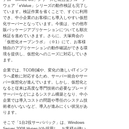
ウェア「eValue」シリーズの動作検証も完了し
ています。検証作業を省くことで、すぐに利用
でき、中小企業のお客様にも導入しやすい仮想
化サーバーとなっています。今後は、その他市
販パッケージアプリケーションについても順次
検証を進めていきます。さらに、大塚商会の
「仮想化オープンラボ」（※1）にて、お客様
独自のアプリケーションの動作確認ができる環
境を提供し、仮想化へのニーズに対応していき
ます。
企業では、TCO削減や、変化の激しいITインフ
ラへ柔軟に対応するため、サーバー統合やサー
バー仮想化が進んでいます。しかし、仮想化と
なると従来は高度な専門技術の必要なブレード
サーバーなどによるシステム構築となり、中小
企業では導入コストの問題や専任のシステム技
術者がいないなど、導入が進みにくい状況があ
ります。
そこで「1台2役サーバパック」は、Windows
Server 2008 Hyper-Vを採用し、お客様が使い