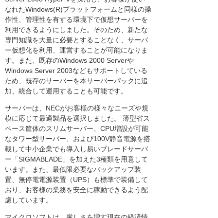
なれたWindows(R)プラットフォームと同様の操
作性、管理性を有する環境下で仮想サーバーを
利用できるようにしました。そのため、新たな
専門知識を大量に必要とすることなく、サーバ
ー仮想化を利用、運営することが可能になりま
す。また、既存のWindows 2000 Serverや
Windows Server 2003などもサポートしている
ため、既存のサーバーを本サーバーパックに追
加、統合して運用することも可能です。
サーバーは、NECがお客様の様々なニーズや規
模に応じて最適製品を選択しました。 薄型省ス
ペース筐体のスリムサーバー、CPU増設が可能
なタワー型サーバー、および100V静音電源を搭
載して中小企業でも導入し易いブレードサーバ
ー「SIGMABLADE」を加えた3種類を用意して
います。また、最低限必要なバックアップ装
置、無停電電源装置（UPS）も標準で装備して
おり、お客様の業務を安全に稼動できるよう配
慮しています。
マイクロソフトは、厳しさを増す現在の経済情