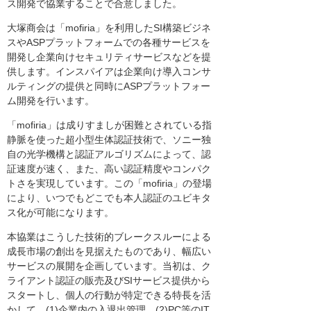
ス開発で協業することで合意しました。
大塚商会は「mofiria」を利用したSI構築ビジネ
スやASPプラットフォームでの各種サービスを
開発し企業向けセキュリティサービスなどを提
供します。インスパイアは企業向け導入コンサ
ルティングの提供と同時にASPプラットフォー
ム開発を行います。
「mofiria」は成りすましが困難とされている指
静脈を使った超小型生体認証技術で、ソニー独
自の光学機構と認証アルゴリズムによって、認
証速度が速く、また、高い認証精度やコンパク
トさを実現しています。この「mofiria」の登場
により、いつでもどこでも本人認証のユビキタ
ス化が可能になります。
本協業はこうした技術的ブレークスルーによる
成長市場の創出を見据えたものであり、幅広い
サービスの展開を企画しています。当初は、ク
ライアント認証の販売及びSIサービス提供から
スタートし、個人の行動が特定できる特長を活
かして、(1)企業内の入退出管理、(2)PC等のIT