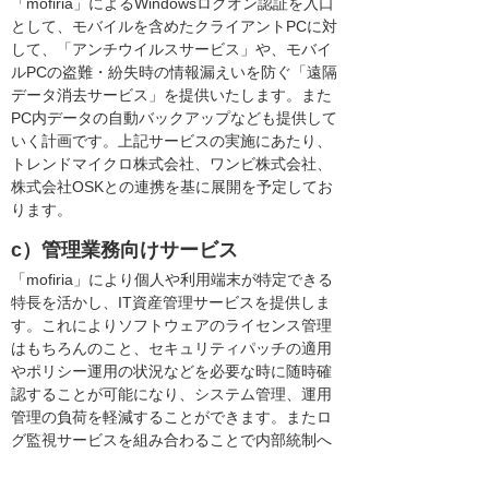
「mofiria」によるWindowsログオン認証を入口
として、モバイルを含めたクライアントPCに対
して、「アンチウイルスサービス」や、モバイ
ルPCの盗難・紛失時の情報漏えいを防ぐ「遠隔
データ消去サービス」を提供いたします。また
PC内データの自動バックアップなども提供して
いく計画です。上記サービスの実施にあたり、
トレンドマイクロ株式会社、ワンビ株式会社、
株式会社OSKとの連携を基に展開を予定してお
ります。
c）管理業務向けサービス
「mofiria」により個人や利用端末が特定できる
特長を活かし、IT資産管理サービスを提供しま
す。これによりソフトウェアのライセンス管理
はもちろんのこと、セキュリティパッチの適用
やポリシー運用の状況などを必要な時に随時確
認することが可能になり、システム管理、運用
管理の負荷を軽減することができます。またロ
グ監視サービスを組み合わることで内部統制へ
の対応や、システムトラブルあるいはセキュリ
ティ事故時の迅速な対応が可能になります。さ