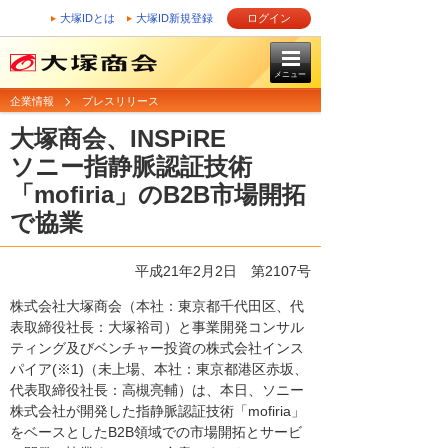
大塚IDとは
大塚ID新規登録
ログイン
メニュー
企業情報
プレスリリース
大塚商会、INSPiRE
ソニー指静脈認証技術
「mofiria」のB2B市場開拓
で協業
平成21年2月2日
第2107号
株式会社大塚商会（本社：東京都千代田区、代
表取締役社長：大塚裕司）と事業開発コンサル
ティング及びベンチャー投資の株式会社インス
パイア(※1)（未上場、本社：東京都港区赤坂、
代表取締役社長：高槻亮輔）は、本日、ソニー
株式会社が開発した指静脈認証技術「mofiria」
をベースとしたB2B領域での市場開拓とサービ