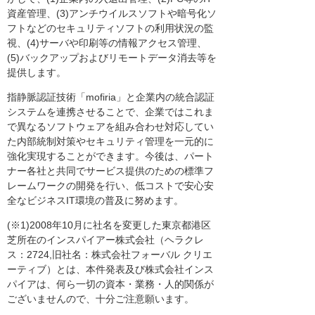
資産管理、(3)アンチウイルスソフトや暗号化ソ
フトなどのセキュリティソフトの利用状況の監
視、(4)サーバや印刷等の情報アクセス管理、
(5)バックアップおよびリモートデータ消去等を
提供します。
指静脈認証技術「mofiria」と企業内の統合認証
システムを連携させることで、企業ではこれま
で異なるソフトウェアを組み合わせ対応してい
た内部統制対策やセキュリティ管理を一元的に
強化実現することができます。今後は、パート
ナー各社と共同でサービス提供のための標準フ
レームワークの開発を行い、低コストで安心安
全なビジネスIT環境の普及に努めます。
(※1)2008年10月に社名を変更した東京都港区
芝所在のインスパイアー株式会社（ヘラクレ
ス：2724,旧社名：株式会社フォーバル クリエ
ーティブ）とは、本件発表及び株式会社インス
パイアは、何ら一切の資本・業務・人的関係が
ございませんので、十分ご注意願います。