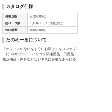
カタログ仕様
掲載点数
約20,000点
総ページ数
1,188ページ（表紙含む）
Web総数
約65,000点
たのめーるについて
「オフィスのないをすぐにお届け」をコンセプ
トにOAサプライ・パソコン関連用品・日用品・
生活用品・家具などビジネスに必要なあらゆる
資材を提供しています。価格面、環境対応商品
の充実などお客様のニーズに対応した商品の品
揃えと、選びやすさを追求したカタログ展開を
しています。
企業のニーズは商品の充実はもちろんのこと、
作業工数や経費管理など多岐にわたります。
「たのめーる」は発注方法や購買商品の経費管
理などが可能なシステムとしても展開してまい
りました。カタログ通信販売の他に、Webを利