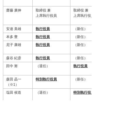
齋藤 廣伸
取締役 兼
取締役 兼
上席執行役員
上席執行役員
安達 美雄
執行役員
（新任）
本多 豊
執行役員
（新任）
尼子 康雄
執行役員
（新任）
森谷 紀彦
執行役員
（新任）
田中 努
（退任）
執行役員
森田 晶一
特別執行役員
（新任）
（※1）
塩田 侯造
（退任）
特別執行役員
（※1）森田晶一は、平成21年3月18日開催予定
の株式会社ネットワールド取締役会において、
株式会社ネットワールド代表取締役社長に就任
する予定です。