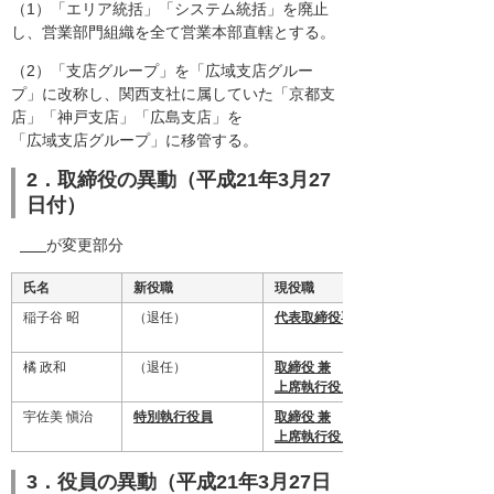
（1）「エリア統括」「システム統括」を廃止
し、営業部門組織を全て営業本部直轄とする。
（2）「支店グループ」を「広域支店グルー
プ」に改称し、関西支社に属していた「京都支
店」「神戸支店」「広島支店」を
「広域支店グループ」に移管する。
2．取締役の異動（平成21年3月27
日付）
が変更部分
氏名
新役職
現役職
稲子谷 昭
（退任）
代表取締役専務
橘 政和
（退任）
取締役 兼
上席執行役員
宇佐美 愼治
特別執行役員
取締役 兼
上席執行役員
3．役員の異動（平成21年3月27日