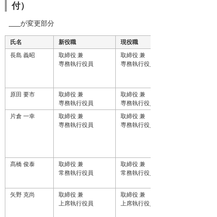
付）
が変更部分
氏名
新役職
現役職
長島 義昭
取締役 兼
取締役 兼
専務執行役員
専務執行役員
原田 要市
取締役 兼
取締役 兼
専務執行役員
専務執行役員
片倉 一幸
取締役 兼
取締役 兼
専務執行役員
専務執行役員
髙橋 俊泰
取締役 兼
取締役 兼
常務執行役員
常務執行役員
矢野 克尚
取締役 兼
取締役 兼
上席執行役員
上席執行役員