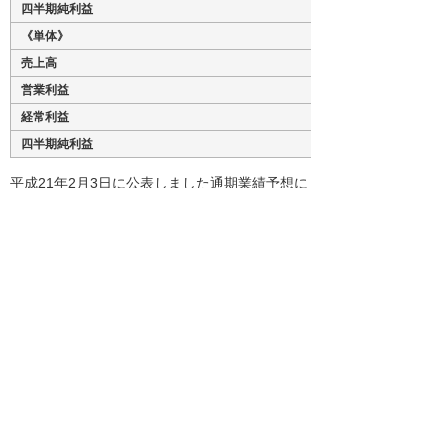
四半期純利益
《単体》
売上高
営業利益
経常利益
四半期純利益
平成21年2月3日に公表しました通期業績予想に
変更はありません。
※その他詳細資料につきましては、弊社ホーム
ページに掲載いたしますのでご覧下さい。
http://www.otsuka-shokai.co.jp/ir
ナビゲーションメニュー
プレスリリース
2026年