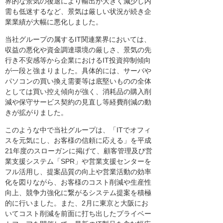
界的な景気の後退により輸出が大きく減少し内
需も低迷するなど、景気は厳しい状況が続き企
業業績が大幅に悪化しました。
当社グループの属するIT関連業界においては、
収益の悪化や資金調達環境の厳しさ、景気の先
行き不安感等から企業におけるIT投資抑制傾向
が一段と強まりました。具体的には、サーバや
パソコンの買い換え需要等は底堅いものの全体
としては買い控え傾向が強く、消耗品の購入削
減や保守サービス契約の見直し等経費削減の動
きが拡がりました。
このような中で当社グループは、「ITでオフィ
スを元気にし、お客様の信頼に応える」を平成
21年度のスローガンに掲げて、顧客管理及び営
業支援システム「SPR」や営業支援センターを
フル活用し、提案品質の向上や営業活動の効率
化を図りながら、お客様のコスト削減や生産性
向上、競争力強化に繋がるシステム提案を積極
的に行いました。また、2月に東京と大阪にお
いてコスト削減を前面に打ち出したプライベー