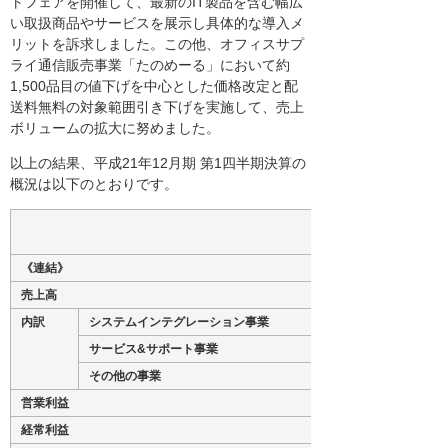
トフェアを開催して、最新のIT製品を含む幅広
い取扱商品やサービスを展示し具体的な導入メ
リットを訴求しました。この他、オフィスサプ
ライ通信販売事業「たのめーる」において約
1,500品目の値下げを中心とした価格改定と配
送料無料の対象範囲引き下げを実施して、売上
ボリュームの拡大に努めました。
以上の結果、平成21年12月期 第1四半期決算の
概況は以下のとおりです。
《連結》
売上高
内訳
システムインテグレーション事業
サービス&サポート事業
その他の事業
営業利益
経常利益