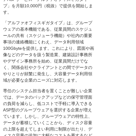
プ」を月額10,000円（税抜）で提供を開始しま
す。
「アルファオフィスギガタイプ」は、グループ
ウェアの基本機能である、従業員間のスケジュ
ールの共有（スケジューラ機能）や社内の重要
事項の連絡機能にくわえ、データ利用領域
100Gbyteを提供します。これにより、図面や画
像などのデータを扱う製造業、建築設計事務所
やデザイン事務所を始め、従業員間だけでな
く、関係会社やクライアントとの間でデータの
やりとりが頻繁に発生し、大容量データ利用領
域が必要な企業のニーズに対応します。
専任のシステム担当者を置くことが難しい企業
では、データのバックアップなどの保守管理面
の負荷を減らし、低コストで手軽に導入できる
ASP型のグループウェアを選択する企業が増え
ています。しかし、グループウェアの特性上、
データが蓄積していくことから、ディスク容量
の上限を超えてしまい利用に制限が出たり、デ
ィスク容量の追加に大幅なコストを要するなど