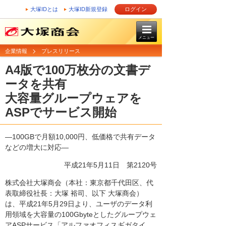
大塚IDとは
大塚ID新規登録
ログイン
メニュー
企業情報
プレスリリース
A4版で100万枚分の文書デ
ータを共有
大容量グループウェアを
ASPでサービス開始
―100GBで月額10,000円、低価格で共有データ
などの増大に対応―
平成21年5月11日
第2120号
株式会社大塚商会（本社：東京都千代田区、代
表取締役社長：大塚 裕司、以下 大塚商会）
は、平成21年5月29日より、ユーザのデータ利
用領域を大容量の100Gbyteとしたグループウェ
アASPサービス「アルファオフィスギガタイ