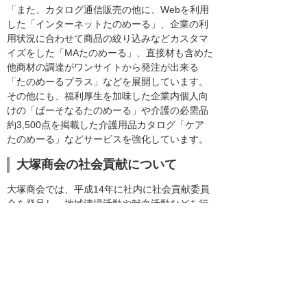
「また、カタログ通信販売の他に、Webを利用
した「インターネットたのめーる」、企業の利
用状況に合わせて商品の絞り込みなどカスタマ
イズをした「MAたのめーる」、直接材も含めた
他商材の調達がワンサイトから発注が出来る
「たのめーるプラス」などを展開しています。
その他にも、福利厚生を加味した企業内個人向
けの「ぱーそなるたのめーる」や介護の必需品
約3,500点を掲載した介護用品カタログ「ケア
たのめーる」などサービスを強化しています。
大塚商会の社会貢献について
大塚商会では、平成14年に社内に社会貢献委員
会を発足し、地域清掃活動や献血活動などを行
っており、平成15年にはマッチングギフト方式
（※）の「大塚商会ハートフル基金」をスター
トさせ、災害時の支援や障がい者支援、環境保
全などに役立てています。また、NPO団体など
と協力して社員のボランティア活動の支援や、
環境プロジェクトなどへの参加もしています。