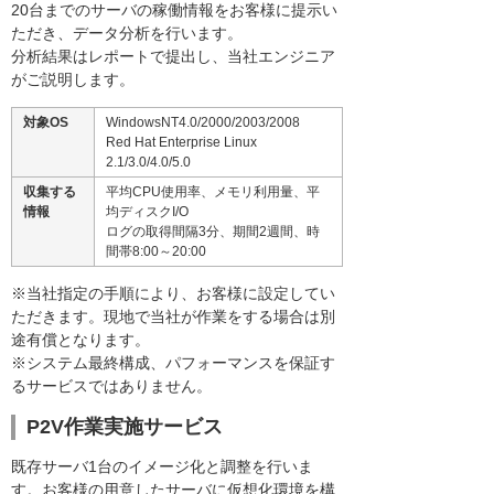
20台までのサーバの稼働情報をお客様に提示い
ただき、データ分析を行います。
分析結果はレポートで提出し、当社エンジニア
がご説明します。
対象OS
WindowsNT4.0/2000/2003/2008
Red Hat Enterprise Linux
2.1/3.0/4.0/5.0
収集する
平均CPU使用率、メモリ利用量、平
情報
均ディスクI/O
ログの取得間隔3分、期間2週間、時
間帯8:00～20:00
※当社指定の手順により、お客様に設定してい
ただきます。現地で当社が作業をする場合は別
途有償となります。
※システム最終構成、パフォーマンスを保証す
るサービスではありません。
P2V作業実施サービス
既存サーバ1台のイメージ化と調整を行いま
す。お客様の用意したサーバに仮想化環境を構