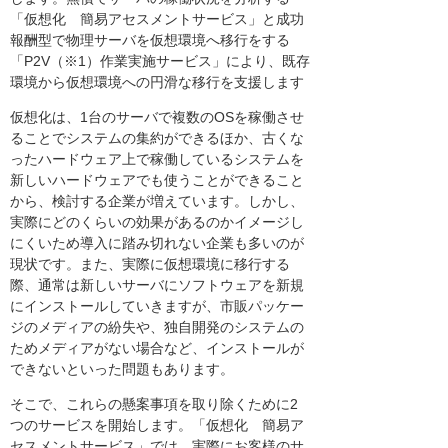
「仮想化 簡易アセスメントサービス」と成功
報酬型で物理サーバを仮想環境へ移行をする
「P2V（※1）作業実施サービス」により、既存
環境から仮想環境への円滑な移行を支援します
仮想化は、1台のサーバで複数のOSを稼働させ
ることでシステムの集約ができるほか、古くな
ったハードウェア上で稼働しているシステムを
新しいハードウェアでも使うことができること
から、検討する企業が増えています。しかし、
実際にどのくらいの効果があるのかイメージし
にくいため導入に踏み切れない企業も多いのが
現状です。また、実際に仮想環境に移行する
際、通常は新しいサーバにソフトウェアを新規
にインストールしていきますが、市販パッケー
ジのメディアの紛失や、独自開発のシステムの
ためメディアがない場合など、インストールが
できないといった問題もあります。
そこで、これらの懸案事項を取り除くために2
つのサービスを開始します。「仮想化 簡易ア
セスメントサービス」では、実際にお客様のサ