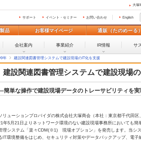
大塚
サポート
イベント・セミナー
お問い合わせ
English
製品
お客様マイページ
通販（たのめーる
会社案内
事業紹介
IR情報
サ
09年
建設関連図書管理システムで建設現場のIT化を支援
建設関連図書管理システムで建設現場の
―簡単な操作で建設現場データのトレーサビリティを実
ソリューションプロバイダの株式会社大塚商会（本社：東京都千代田区
21年5月21日よりネットワーク環境のない建設現場事務所においても
管理システム「楽々CDM(※1) 現場オプション」を発売します。当
るIT環境整備をはじめ、セキュリティ対策やデータバックアップ、電子