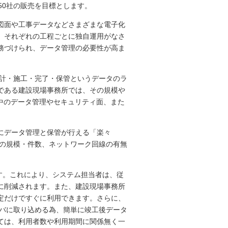
50社の販売を目標とします。
図面や工事データなどさまざまな電子化
、それぞれの工程ごとに独自運用がなさ
務づけられ、データ管理の必要性が高ま
設計・施工・完了・保管というデータのラ
である建設現場事務所では、その規模や
中のデータ管理やセキュリティ面、また
にデータ管理と保管が行える「楽々
所の規模・件数、ネットワーク回線の有無
ます。これにより、システム担当者は、従
に削減されます。また、建設現場事務所
定だけですぐに利用できます。さらに、
ーバに取り込める為、簡単に竣工後データ
ては、利用者数や利用期間に関係無く一