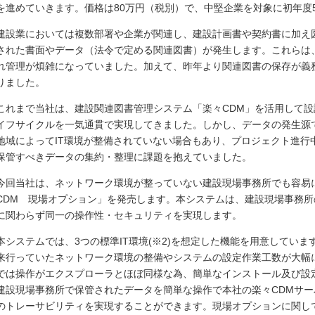
を進めていきます。価格は80万円（税別）で、中堅企業を対象に初年度
建設業においては複数部署や企業が関連し、建設計画書や契約書に加え
された書面やデータ（法令で定める関連図書）が発生します。これらは
れ管理が煩雑になっていました。加えて、昨年より関連図書の保存が義
りました。
これまで当社は、建設関連図書管理システム「楽々CDM」を活用して
イフサイクルを一気通貫で実現してきました。しかし、データの発生源
地域によってIT環境が整備されていない場合もあり、プロジェクト進行
保管すべきデータの集約・整理に課題を抱えていました。
今回当社は、ネットワーク環境が整っていない建設現場事務所でも容易
CDM 現場オプション」を発売します。本システムは、建設現場事務
に関わらず同一の操作性・セキュリティを実現します。
本システムでは、3つの標準IT環境(※2)を想定した機能を用意してい
来行っていたネットワーク環境の整備やシステムの設定作業工数が大幅
では操作がエクスプローラとほぼ同様な為、簡単なインストール及び設
建設現場事務所で保管されたデータを簡単な操作で本社の楽々CDMサ
のトレーサビリティを実現することができます。現場オプションに関し