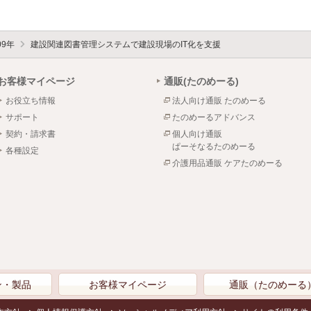
09年
建設関連図書管理システムで建設現場のIT化を支援
お客様マイページ
通販(たのめーる)
お役立ち情報
法人向け通販 たのめーる
サポート
たのめーるアドバンス
契約・請求書
個人向け通販
ぱーそなるたのめーる
各種設定
介護用品通販 ケアたのめーる
ン・製品
お客様マイページ
通販（たのめーる