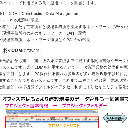
律のコストで利用できる為、運用コストを削減します。
※1 CDM：Construction Data Management
※2 3つの標準IT環境
・本社（または営業所）と現場事務所を接続するネットワーク（WAN）
・現場事務所内のみのネットワーク（LAN）環境
・現場事務所にネットワーク環境なくPC1台の環境
楽々CDMについて
企画設計から施工、施工後の維持管理までに発生する関連書類やデータ
システムです。楽々CDMを利用することでデータ管理業務の効率化を
索を可能にします。PC操作に不慣れな担当者が多い建設現場事務所に
用することができるシステムです。これまで工程ごとや部署、建設現場
数削減と、標準機能でフォルダのアクセス制御によりセキュリティ強化