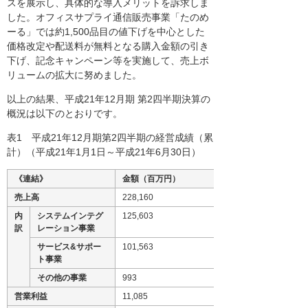
スを展示し、具体的な導入メリットを訴求しま
した。オフィスサプライ通信販売事業「たのめ
ーる」では約1,500品目の値下げを中心とした
価格改定や配送料が無料となる購入金額の引き
下げ、記念キャンペーン等を実施して、売上ボ
リュームの拡大に努めました。
以上の結果、平成21年12月期 第2四半期決算の
概況は以下のとおりです。
表1 平成21年12月期第2四半期の経営成績（累
計）（平成21年1月1日～平成21年6月30日）
《連結》
金額（百万円）
売上高
228,160
内
システムインテグ
125,603
訳
レーション事業
サービス&サポー
101,563
ト事業
その他の事業
993
営業利益
11,085