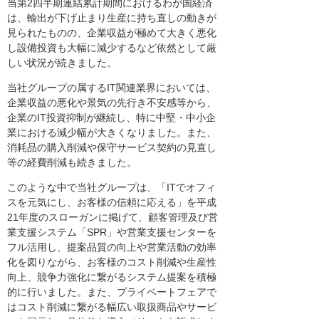
当第2四半期連結累計期間におけるわが国経済
は、輸出が下げ止まり生産に持ち直しの動きが
見られたものの、企業収益が極めて大きく悪化
し設備投資も大幅に減少するなど依然として厳
しい状況が続きました。
当社グループの属するIT関連業界においては、
企業収益の悪化や景気の先行き不安感等から、
企業のIT投資抑制が継続し、特に中堅・中小企
業における減少幅が大きくなりました。また、
消耗品の購入削減や保守サービス契約の見直し
等の経費削減も続きました。
このような中で当社グループは、「ITでオフィ
スを元気にし、お客様の信頼に応える」を平成
21年度のスローガンに掲げて、顧客管理及び営
業支援システム「SPR」や営業支援センターを
フル活用し、提案品質の向上や営業活動の効率
化を図りながら、お客様のコスト削減や生産性
向上、競争力強化に繋がるシステム提案を積極
的に行いました。また、プライベートフェアで
はコスト削減に繋がる幅広い取扱商品やサービ