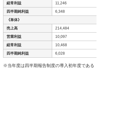
経常利益
11,246
四半期純利益
6,348
《単体》
売上高
214,484
営業利益
10,097
経常利益
10,468
四半期純利益
6,028
※当年度は四半期報告制度の導入初年度である
ため、対前年増減率には前年同期の参考値を用
いています。
※その他詳細資料につきましては、弊社ホーム
ページに掲載いたしますのでご覧ください。
http://www.otsuka-shokai.co.jp/ir
ナビゲーションメニュー
プレスリリース