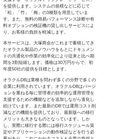
を提供します。システムの規模などに応じて
「松」「竹」「梅」の3種類を用意していま
す。また、無料の簡易パフォーマンス診断や有
料オプションの検証機の貸し出しサービスによ
り、お客様の負担を軽減します。
本サービスは、大塚商会がこれまで蓄積してき
たオラクル製品のノウハウをもとにドキュメン
トの共通化や作業の効率化により従来と比べ期
間を3割短縮します。価格は30万円からで、初
年度50社の提供を目標とします。
オラクルDBは業種を問わず多くの分野で多くの
企業に利用されています。オラクルDBはバージ
ョンを重ねる毎に管理者の効率的な運用管理を
支援するための機能などを追加しながら進化し
続けています。また最新のDBでは運用コスト削
減などの機能を提供しており、最新版への移行
メリットも大きなものとなっています。しか
し、実際に移行する際には移行スケジュール策
定やアプリケーションの動作検証などを行う必
要があり、これにかかるコストも企業の負担と