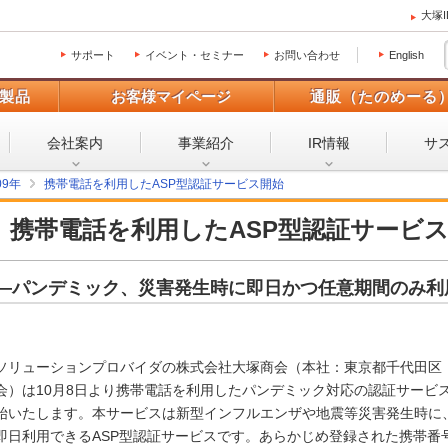
大塚
サポート
イベント・セミナー
お問い合わせ
English
製品
お客様マイページ
通販（たのめーる
会社案内
事業紹介
IR情報
サ
09年
携帯電話を利用したASP型認証サービス開始
携帯電話を利用したASP型認証サービ
―パンデミック、災害発生時に即日かつ任意期間のみ利
ソリューションプロバイダの株式会社大塚商会（本社：東京都千代田区
会）は10月8日より携帯電話を利用したパンデミック対応の認証サービス「Se
始いたします。本サービスは新型インフルエンザや地震等災害発生時に
即日利用できるASP型認証サービスです。あらかじめ登録された携帯番