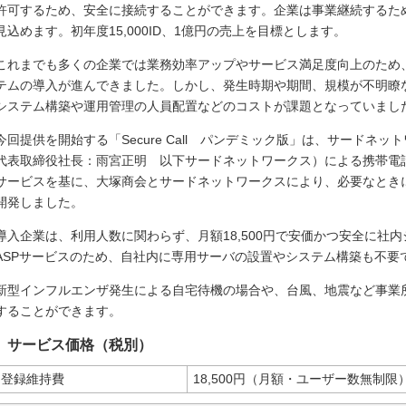
許可するため、安全に接続することができます。企業は事業継続するた
見込めます。初年度15,000ID、1億円の売上を目標とします。
これまでも多くの企業では業務効率アップやサービス満足度向上のため
テムの導入が進んできました。しかし、発生時期や期間、規模が不明瞭
システム構築や運用管理の人員配置などのコストが課題となっていまし
今回提供を開始する「Secure Call パンデミック版」は、サード
代表取締役社長：雨宮正明 以下サードネットワークス）による携帯電
サービスを基に、大塚商会とサードネットワークスにより、必要なとき
開発しました。
導入企業は、利用人数に関わらず、月額18,500円で安価かつ安全に社
ASPサービスのため、自社内に専用サーバの設置やシステム構築も不要
新型インフルエンザ発生による自宅待機の場合や、台風、地震など事業
することができます。
サービス価格（税別）
登録維持費
18,500円（月額・ユーザー数無制限