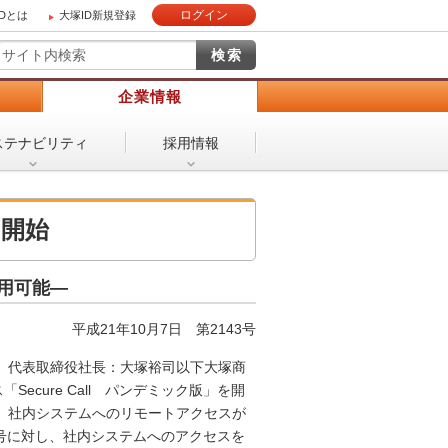
ログイン
IDとは
大塚ID新規登録
）
企業情報
ステナビリティ
採用情報
ス開始
用可能―
平成21年10月7日
第2143号
 代表取締役社長：大塚裕司以下大塚商
cure Call パンデミック版」を開
、社内システムへのリモートアクセスが
号に対し、社内システムへのアクセスを