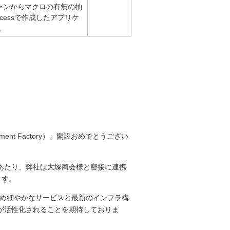
キャンからマクロの有無の抽
cessで作成したアプリケ
。
。
yment Factory）』開設おめでとうござい
開始にあたり、弊社は大塚商会様と密接に連携
ます。
通して、きめ細やかなサービスと最新のインフラ構
が活性化されることを期待しておりま