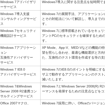
Windows 7アドバイザリ
Windows7導入に関する注意点を短時間
ーサービス
Windows 7導入支援
Windows 7の展開手法、アプリケーシ
コンサルティングサービ
とその対処法について解説し、導入までの
ス
す。
Windows 7セキュリティ
Windows 7に標準搭載されているセキ
機能設計サービス
アントPCのセキュリティを確保するため
す。
Windows 7アプリケーシ
XP Mode、App-V、MED-Vなどの機
ョン
望を照らし合わせ、最適な機能選択と方向
互換性アドバイザリー
た、互換性のテスト環境を作成する等の支
サービス
Windows 7 IE8.0
Windows 7のIE8.0のポイントを明確
アドバイザリーサービス
ザ上で動作するアプリケーションのテスト
減いたします。
Windows 7&Windows
Windows 7とWindows Server 2008
Server 2008 R2連携コン
ーマンスを発揮するための注意点などをコ
サルティングサービス
Office 2007マクロ、
Windows 7採用に伴い、Officeのバー