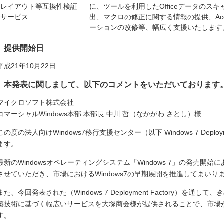
レイアウト等互換性検証
に、ツールを利用したOfficeデータのス
サービス
出、マクロの修正に関する情報の提供、Ac
ーションの改修等、幅広く支援いたします
提供開始日
平成21年10月22日
本発表に関しまして、以下のコメントをいただいております
マイクロソフト株式会社
コマーシャルWindows本部 本部長 中川 哲（なかがわ さとし）様
この度の法人向けWindows7移行支援センター（以下 Windows 7 Deplo
ます。
最新のWindowsオペレーティングシステム「Windows 7」の発売
させていただき、市場におけるWindows7の早期展開を推進してまいり
また、今回発表された（Windows 7 Deployment Factory）を
築技術に基づく幅広いサービスを大塚商会様が提供されることで、市場
す。