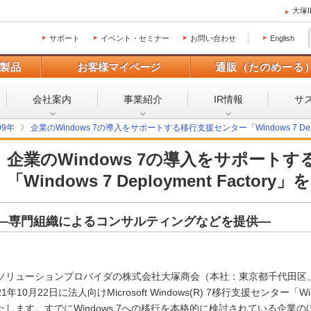
大塚
サポート
イベント・セミナー
お問い合わせ
English
製品
お客様マイページ
通販（たのめーる
会社案内
事業紹介
IR情報
サ
09年
企業のWindows 7の導入をサポートする移行支援センター「Windows 7 Deplo
企業のWindows 7の導入をサポート
「Windows 7 Deployment Factory
―専門組織によるコンサルティングなどを提供―
ソリューションプロバイダの株式会社大塚商会（本社：東京都千代田区
21年10月22日に法人向けMicrosoft Windows(R) 7移行支援センター「Windo
たします。すでにWindows 7への移行を本格的に検討されている企業