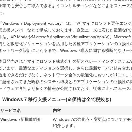
企業でも安心して導入できるようコンサルティングなどによるスムーズ
た。
「Windows 7 Deployment Factory」は、当社マイクロソフト
業支援メンバーなどで構成しております。企業ニーズに応じた最適なP
手法、XP ModeやMicrosoft Application Virtualization(App-V)、Microsoft E
V)など仮想化ソリューションを活用した各種アプリケーションの互換性
ネットワーク設計にいたるまで、Windows 7導入に関する横断的なサ
本日発売されたマイクロソフト株式会社の新オペレーティングシステムWin
ています。最適なエディションを選択し、さらに最新サーバと組み合わせるこ
活用できるだけでなく、ネットワーク全体の最適化にもつながります。
に懸念されてきた既存のシステム環境とのアプリケーションの互換性の
ードウェア各社より多くの情報が公開されており、従来に比べスムーズ
Windows 7 移行支援メニュー(※価格は全て税抜き)
サービス名
内容
Windows 7新機能紹介
Windows 7の強化点・変更点について
紹介します。