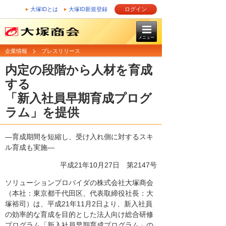
大塚IDとは
大塚ID新規登録
ログイン
メニュー
企業情報
プレスリリース
内定の段階から人材を育成
する
「新入社員早期育成プログ
ラム」を提供
―育成期間を短縮し、受け入れ側に対するスキ
ル育成も実施―
平成21年10月27日
第2147号
ソリューションプロバイダの株式会社大塚商会
（本社：東京都千代田区、代表取締役社長：大
塚裕司）は、平成21年11月2日より、新入社員
の効率的な育成を目的とした法人向け総合研修
プログラム「新入社員早期育成プログラム」の