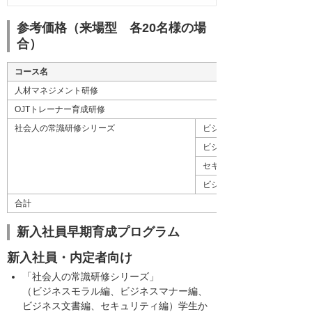
参考価格（来場型 各20名様の場
合）
コース名
人材マネジメント研修
OJTトレーナー育成研修
社会人の常識研修シリーズ
ビジネスモラル編
ビジネスマナー編
セキュリティ編
ビジネス文書編
合計
新入社員早期育成プログラム
新入社員・内定者向け
「社会人の常識研修シリーズ」
（ビジネスモラル編、ビジネスマナー編、
ビジネス文書編、セキュリティ編）学生か