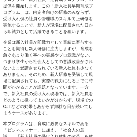
提供を開始します。この「新入社員早期育成プ
ログラム」は、内定者向けの研修のみならず、
受け入れ側の社員や管理職のスキル向上研修を
実施することで、新人が現場に配属された日か
ら即戦力として活躍できることを狙います。
企業は新入社員が即戦力として業績に寄与する
ことを期待し新人研修に注力しますが、育成を
急ぐあまり働く事への実感やプロ意識がない、
つまり学生から社会人としての意識改善がされ
ないまま受講させられている新入社員も少なく
ありません。そのため、新人研修を受講して現
場に配属されても、実際の戦力になるまでに時
間がかかることが課題となっています。一方
で、新入社員の受け入れ現場では、新入社員を
どのように扱ってよいかが分からず、現場での
OJTなどの効果もあがらず無駄な日が続いてし
まうケースがあります。
本プログラムは、育成に必要なスキルである
「ビジネスマナー」に加え、「社会人の意
識」、「新入社員の受け入れ体制の改革」を体