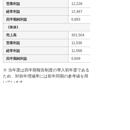
営業利益
12,226
経常利益
12,467
四半期純利益
6,893
《単体》
売上高
301,504
営業利益
11,036
経常利益
11,568
四半期純利益
6,609
※ 当年度は四半期報告制度の導入初年度である
ため、対前年増減率には前年同期の参考値を用
いています。
平成21年2月3日に公表しました通期業績予想に
変更はありません。
その他詳細資料につきましては、弊社ホームペ
ージに掲載いたしますのでご覧下さい。
http://www.otsuka-shokai.co.jp/ir/