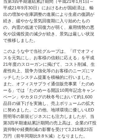
当第3四半期連結累計期間（平成21年1月1日～
平成21年9月30日）におけるわが国経済は、輸
出の増加や在庫調整の進展により生産の復調が
続き、緩やかな景気回復期に入り始めたもの
の、内需の低迷で回復力が弱く、雇用情勢の悪
化や設備投資の減少が続き、景気は厳しい状況
で推移しました。
このような中で当社グループは、「ITでオフィ
スを元気にし、お客様の信頼に応える」を平成
21年度のスローガンに掲げて、コスト削減、生
産性向上、競争力強化等のお客様のニーズにマ
ッチしたシステム提案を積極的に行いました。
また、オフィスサプライ通信販売事業「たのめ
ーる」では「たのめーる開設10周年記念キャン
ペーン」やカタログの秋冬号において約1,600
品目の値下げを実施し、売上ボリュームの拡大
に努めました。この他、地球環境に優しいLED
照明等の新規ビジネスにも注力しましたが、当
第3四半期連結累計期間の売上高は、企業のIT投
資抑制や経費削減の影響を受けて3,219億23百
万円（前年同期比9.8％減）となりました。