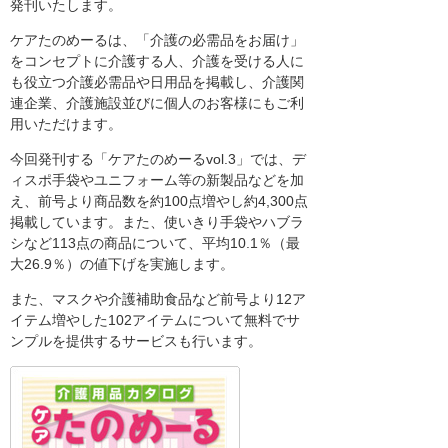
発刊いたします。
ケアたのめーるは、「介護の必需品をお届け」
をコンセプトに介護する人、介護を受ける人に
も役立つ介護必需品や日用品を掲載し、介護関
連企業、介護施設並びに個人のお客様にもご利
用いただけます。
今回発刊する「ケアたのめーるvol.3」では、デ
ィスポ手袋やユニフォーム等の新製品などを加
え、前号より商品数を約100点増やし約4,300点
掲載しています。また、使いきり手袋やハブラ
シなど113点の商品について、平均10.1％（最
大26.9％）の値下げを実施します。
また、マスクや介護補助食品など前号より12ア
イテム増やした102アイテムについて無料でサ
ンプルを提供するサービスも行います。