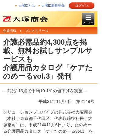
大塚IDとは
大塚ID新規登録
ログイン
メニュー
企業情報
プレスリリース
介護必需品約4,300点を掲
載、無料お試しサンプルサ
ービスも
介護用品カタログ「ケアた
のめーるvol.3」発刊
―商品113点で平均10.1％の値下げを実施―
平成21年11月6日
第2149号
ソリューションプロバイダの株式会社大塚商会
（本社：東京都千代田区、代表取締役社長：大
塚裕司）は、平成21年11月6日より、たのめー
る介護用品カタログ「ケアたのめーるvol.3」を