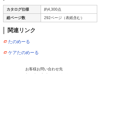
カタログ仕様
約4,300点
総ページ数
292ページ（表紙含む）
関連リンク
たのめーる
ケアたのめーる
お客様お問い合わせ先
たのめーるインフォメーション
月曜日から土曜日
午前8時から午後8時（日曜・祭日を除く）
電話：0120-881-969
https://www.tanomail.com/
ナビゲーションメニュー
プレスリリース