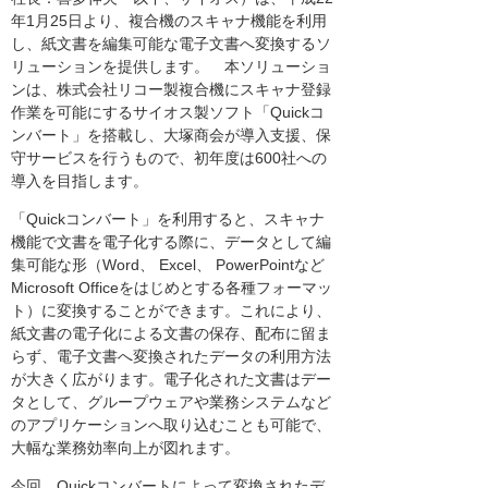
年1月25日より、複合機のスキャナ機能を利用
し、紙文書を編集可能な電子文書へ変換するソ
リューションを提供します。 本ソリューショ
ンは、株式会社リコー製複合機にスキャナ登録
作業を可能にするサイオス製ソフト「Quickコ
ンバート」を搭載し、大塚商会が導入支援、保
守サービスを行うもので、初年度は600社への
導入を目指します。
「Quickコンバート」を利用すると、スキャナ
機能で文書を電子化する際に、データとして編
集可能な形（Word、 Excel、 PowerPointなど
Microsoft Officeをはじめとする各種フォーマッ
ト）に変換することができます。これにより、
紙文書の電子化による文書の保存、配布に留ま
らず、電子文書へ変換されたデータの利用方法
が大きく広がります。電子化された文書はデー
タとして、グループウェアや業務システムなど
のアプリケーションへ取り込むことも可能で、
大幅な業務効率向上が図れます。
今回、Quickコンバートによって変換されたデ