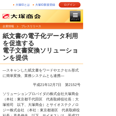
大塚IDとは
大塚ID新規登録
ログイン
メニュー
企業情報
プレスリリース
紙文書の電子化データ利用
を促進する
電子文書変換ソリューショ
ンを提供
―スキャンした紙文書をワードやエクセル形式
に簡単変換、業務システムとも連携―
平成21年12月7日
第2152号
ソリューションプロバイダの株式会社大塚商会
（本社：東京都千代田区 代表取締役社長：大
塚裕司 以下、大塚商会）とサイオステクノロ
ジー株式会社 （本社：東京都港区 代表取締役
社長：喜多伸夫 以下、サイオス）は、平成22