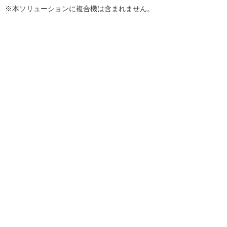
※本ソリューションに複合機は含まれません。
関連リンク
Quickコンバート
サイオステクノロジー株式会社
お客様お問い合わせ先
株式会社大塚商会 エリアプロモーション部
お問い合わせフォーム
ナビゲーションメニュー
プレスリリース
2026年
2025年