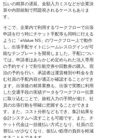
払いの精算の遅延、金額入力ミスなどが企業決
算や内部統制で問題視されるケースもありま
す。
そこで、企業内で利用するワークフローで出張
申請を行う時にチケット手配等も同時に行える
ように「eValue NS」のワークフロー上で動作
し、出張手配サイトにシームレスログインが可
能なテンプレートを開発しました。手配につい
ては、申請者はあらかじめ定められた法人専用
の予約サイトで割引航空券や回数券の購入、宿
泊の予約を行い、承認者は運賃種別や料金を含
む社員の手配内容が適正か確認することができ
ます。出張後の精算業務も、出張で実際に利用
した交通手段の実績データをワークフロー伝票
に取り込むことで、旅程入力の手間が省け、社
員の出張行動を明確に把握することができま
す。また、コスト分析などもでき、集計結果を
会計システムへ流すことも可能です。また、チ
ケット代金は一括後払い方式となり、社員の立
替払いが少なくなり、仮払い処理の負担を軽減
することもできます。