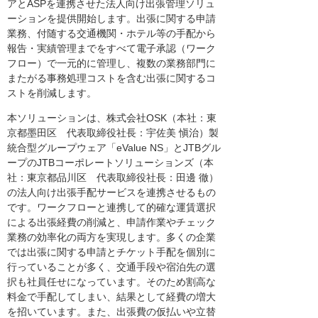
アとASPを連携させた法人向け出張管理ソリュ
ーションを提供開始します。出張に関する申請
業務、付随する交通機関・ホテル等の手配から
報告・実績管理までをすべて電子承認（ワーク
フロー）で一元的に管理し、複数の業務部門に
またがる事務処理コストを含む出張に関するコ
ストを削減します。
本ソリューションは、株式会社OSK（本社：東
京都墨田区 代表取締役社長：宇佐美 愼治）製
統合型グループウェア「eValue NS」とJTBグル
ープのJTBコーポレートソリューションズ（本
社：東京都品川区 代表取締役社長：田邊 徹）
の法人向け出張手配サービスを連携させるもの
です。ワークフローと連携して的確な運賃選択
による出張経費の削減と、申請作業やチェック
業務の効率化の両方を実現します。多くの企業
では出張に関する申請とチケット手配を個別に
行っていることが多く、交通手段や宿泊先の選
択も社員任せになっています。そのため割高な
料金で手配してしまい、結果として経費の増大
を招いています。また、出張費の仮払いや立替