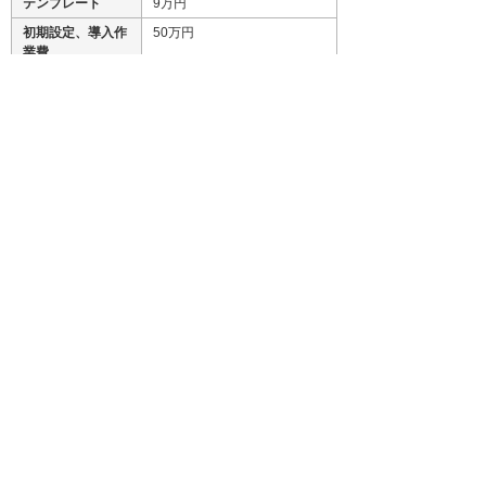
テンプレート
9万円
初期設定、導入作
50万円
業費
関連リンク
統合型グループウェア 「eValue NS」
お客様お問い合わせ先
株式会社大塚商会 SMILE・eValue推進課
電話：03-3514-7565
お問い合わせフォーム
ナビゲーションメニュー
プレスリリース
2026年
2025年