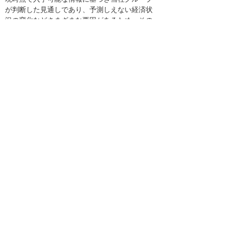
が判断した見通しであり、予測しえない経済状
況の変化などさまざまな要因があるため、その
結果について、当社グループが保証するもので
はありません。
以 上
【実践ソリューションフェア2010について】
今年で33回目の開催となる「実践ソリューショ
ンフェア2010東京」を、品川ホテルパシフィッ
ク東京にて平成22年2月3日より開催します。本
年は「ITで元気に ビジネスが動き出す。」をテ
ーマに、最新のネットワークコンピューティン
グ、サーバ仮想化、セキュリティ、LED照明に
よる環境対策などお客様の関心の高いソリュー
ションの展示を行います。
なお、東京・名古屋・大阪会場では、価格を大
幅に抑えたLED電球『Lumidas-CLシリーズ』を
ご来場されたお客様に記念としてお渡しいたし
ます（お一人様1個）。