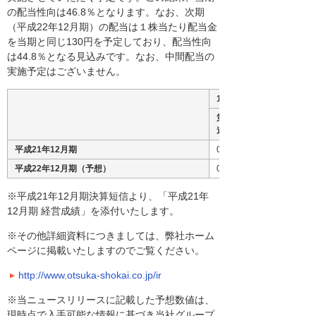
の配当性向は46.8％となります。なお、次期
（平成22年12月期）の配当は１株当たり配当金
を当期と同じ130円を予定しており、配当性向
は44.8％となる見込みです。なお、中間配当の
実施予定はございません。
1株当たり配当金
第2四半期
連結累計期間
平成21年12月期
0円
平成22年12月期（予想）
0円
※平成21年12月期決算短信より、「平成21年
12月期 経営成績」を添付いたします。
※その他詳細資料につきましては、弊社ホーム
ページに掲載いたしますのでご覧ください。
http://www.otsuka-shokai.co.jp/ir
※当ニュースリリースに記載した予想数値は、
現時点で入手可能な情報に基づき当社グループ