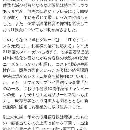
件数も減少傾向となるなど景気は持ち直しつつ
ありますが、内需の低迷やデフレ等により回復
力が弱く、年間を通じて厳しい状況で推移しま
した。また、企業は設備投資の抑制を継続して
おりIT投資についても抑制が続きました。
このような中で当社グループは、「ITでオフィ
スを元気にし、お客様の信頼に応える」を平成
21年度のスローガンに掲げて、地域密着型営業
体制の強化を図りながらお客様の状況やIT投資
ニーズをしっかりと把握し、コスト削減や生産
性向上、競争力強化といったお客様の経営課題
解決に繋がるシステム提案を積極的に行いまし
た。また、オフィスサプライ通信販売事業「た
のめーる」における開設10周年記念キャンペー
ンの他、より安価な固定電話サービス等へも注
力し、既存顧客との取引拡大を図るとともに新
規顧客の開拓にも積極的に取り組みました。
以上の結果、年間の取引顧客数は増加したもの
の一顧客当たりの売上高は前年を下回り、当連
結会計年度の売上高は4,299億27百万円（前年