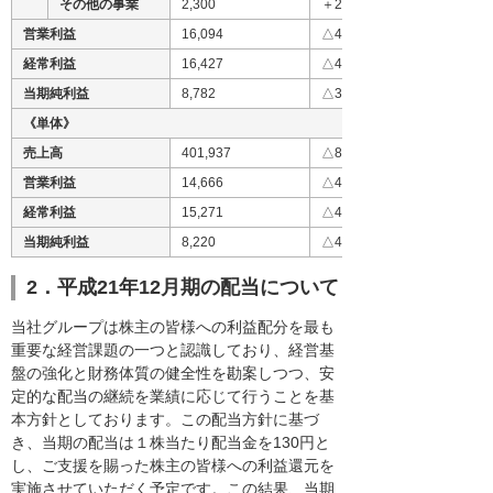
その他の事業
2,300
＋20.1
営業利益
16,094
△40.6
経常利益
16,427
△40.5
当期純利益
8,782
△38.9
《単体》
売上高
401,937
△8.0
営業利益
14,666
△41.8
経常利益
15,271
△41.2
当期純利益
8,220
△40.9
2．平成21年12月期の配当について
当社グループは株主の皆様への利益配分を最も
重要な経営課題の一つと認識しており、経営基
盤の強化と財務体質の健全性を勘案しつつ、安
定的な配当の継続を業績に応じて行うことを基
本方針としております。この配当方針に基づ
き、当期の配当は１株当たり配当金を130円と
し、ご支援を賜った株主の皆様への利益還元を
実施させていただく予定です。この結果、当期