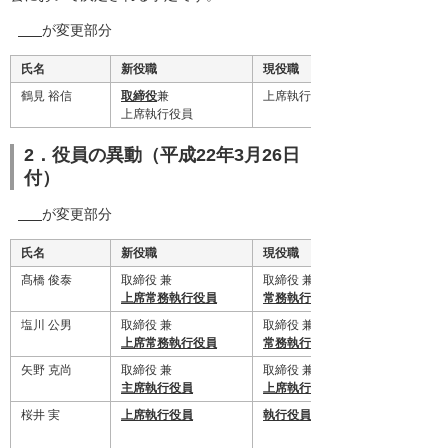
が変更部分
氏名
新役職
現役職
鶴見 裕信
取締役
兼
上席執行役員
上席執行役員
2．役員の異動（平成22年3月26日
付）
が変更部分
氏名
新役職
現役職
髙橋 俊泰
取締役 兼
取締役 兼
上席常務執行役員
常務執行役員
塩川 公男
取締役 兼
取締役 兼
上席常務執行役員
常務執行役員
矢野 克尚
取締役 兼
取締役 兼
主席執行役員
上席執行役員
桜井 実
上席執行役員
執行役員