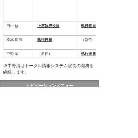
田中 修
上席執行役員
執行役員
松本 周市
執行役員
（新任）
中野 清
（退任）
執行役員
※中野清はトータル情報システム室長の職務を
継続します。
ナビゲーションメニュー
プレスリリース
2026年
2025年