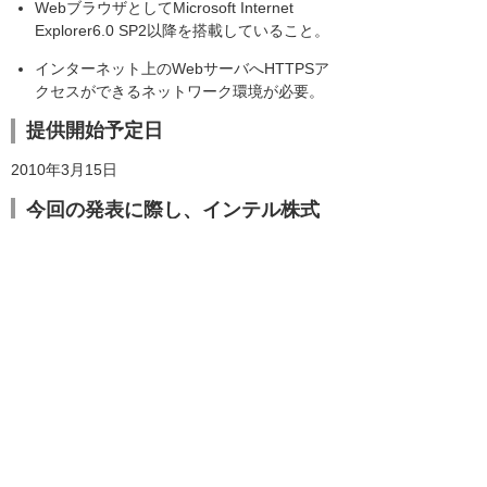
WebブラウザとしてMicrosoft Internet
Explorer6.0 SP2以降を搭載していること。
インターネット上のWebサーバへHTTPSア
クセスができるネットワーク環境が必要。
提供開始予定日
2010年3月15日
今回の発表に際し、インテル株式
会社殿より、以下のエンドースメ
ントをいただいています。
インテルは、「オフィストンネリングキット」
の発表を歓迎します。インテル(R) vPro™テク
ノロジーの優れた運用管理機能を活用した本ソ
リューションにより、セキュリティーの強化と
先進のモバイル・コンピューティング環境の構
築ができると期待しております。インテルは、
今後もインテル(R) vPro™テクノロジーの機能
強化を進め、業界各社と協力し、先進のIT活用
によるビジネスの効率化を推進してまいりま