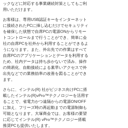
ックなどに対応する事業継続対策としてもご利
用いただけます。
お客様は、専用USB認証キーをインターネット
に接続されたPCに挿し込むだけでセキュリティ
を確保した状態で自席PCの電源ONからリモー
トコントロールまで行うことができ、簡単に会
社の自席PCを社外から利用することができるよ
うになります。また、外出先での作業はすべて
自席PCのアプリケーションとデータを利用する
ため、社内データは持ち歩かないで済み、操作
の簡易化、自動接続による素早いアクセスで外
出先などでの業務効率の改善を図ることができ
ます。
さらに、インテル(R) 社がビジネス向けPCに搭
載したインテル(R)vPro™テクノロジーを活用す
ることで、省電力かつ遠隔からの電源ON/OFF
に加え、フリーズ時の再起動までの電源制御も
可能となります。大塚商会では、お客様の要望
に応じてインテル(R) vPro™テクノロジー搭載
推奨PCも提供いたします。