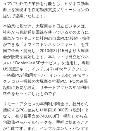
ュアに社外での業務を可能とし、ビジネス効率
向上を実現する在宅勤務支援ソリューションの
提供で協業いたします。
本協業に基づき、大塚商会と日立ビジネスは、
社外から直結通信回線を使っているかのように
簡単かつセキュアに社内の自席PCに接続・操作
ができる「オフィストンネリングキット」を共
同で企画・開発し、2010年3月15日より大塚商
会が販売を開始します。本キットは日立ビジネ
スの「DoMobileASPサービス」を活用し、専用
USB認証キー、インテル(R) vPro™テクノロジ
ー搭載PC起動用サーバ、インテル(R) vPro™テ
クノロジー搭載の大塚商会推奨PC、PCの遠隔
起動に必要な設定、リモートアクセス年間利用
料金をセットにしたものです。
リモートアクセスの年間利用料金は、社外から
接続するPC1台あたり年額18,000円（税別）と
なり、初期費用含め740,000円（税別）から在
宅勤務やモバイルワークを、手軽に始めること
が可能です。また、インフルエンザ・パンデミ