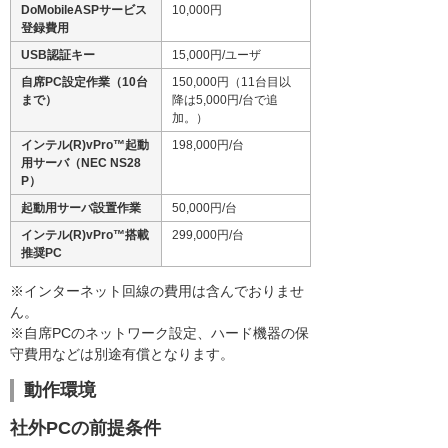
DoMobileASPサービス
10,000円
登録費用
USB認証キー
15,000円/ユーザ
自席PC設定作業（10台
150,000円（11台目以
まで）
降は5,000円/台で追
加。）
インテル(R)vPro™起動
198,000円/台
用サーバ（NEC NS28
P）
起動用サーバ設置作業
50,000円/台
インテル(R)vPro™搭載
299,000円/台
推奨PC
※インターネット回線の費用は含んでおりませ
ん。
※自席PCのネットワーク設定、ハード機器の保
守費用などは別途有償となります。
動作環境
社外PCの前提条件