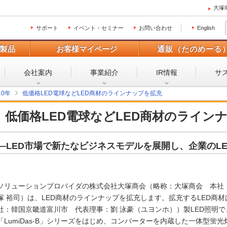
大塚
サポート
イベント・セミナー
お問い合わせ
English
製品
お客様マイページ
通販（たのめーる
会社案内
事業紹介
IR情報
サ
10年
低価格LED電球などLED商材のラインナップを拡充
低価格LED電球などLED商材のライン
―LED市場で新たなビジネスモデルを展開し、企業のL
ソリューションプロバイダの株式会社大塚商会（略称：大塚商会 本社
塚 裕司）は、LED商材のラインナップを拡充します。拡充するLED商材は、韓
社：韓国京畿道富川市 代表理事：劉 泳豪（ユヨンホ））製LED照明で
「LumiDas-B」シリーズをはじめ、コンバーターを内蔵した一体型蛍光灯L