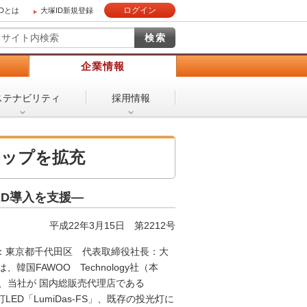
ログイン
IDとは
大塚ID新規登録
）
企業情報
ステナビリティ
採用情報
ナップを拡充
ED導入を支援―
平成22年3月15日
第2212号
：東京都千代田区 代表取締役社長：大
国FAWOO Technology社（本
、当社が 国内総販売代理店である
ED「LumiDas-FS」、既存の投光灯に