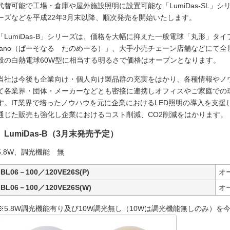
代替可能で工場・倉庫や屋外施設照明に設置可能な「LumiDas-SL」シリー
ーズなどを平成22年3月末以降、順次発売を開始いたします。
「LumiDas-B」シリーズは、価格を大幅に抑えた一般電球「丸形」タイ
tano（ぱーそなる たのめーる）」、大手小売チェーン店舗などにて
般の白熱電球60W型に相当する明るさで価格はオープンとなります。
当社は今後も企業向け・個人向け製品群の充実をはかり、各種情報やノ
て各業界・団体・メーカーなどとも密接に連携しオフィスやご家庭での
す。IT業界で培ったノウハウを元に企業におけるLED照明の導入を支
通じた販売も強化し企業におけるコスト削減、CO2削減をはかります。
LumiDas-B（3月末発売予定）
5.8W、調光機能 無
BL06－100／120VE26S(P)
オ
BL06－100／120VE26S(W)
オ
※5.8W調光機能有り及び10W調光無し（10Wは調光機能無しのみ）を