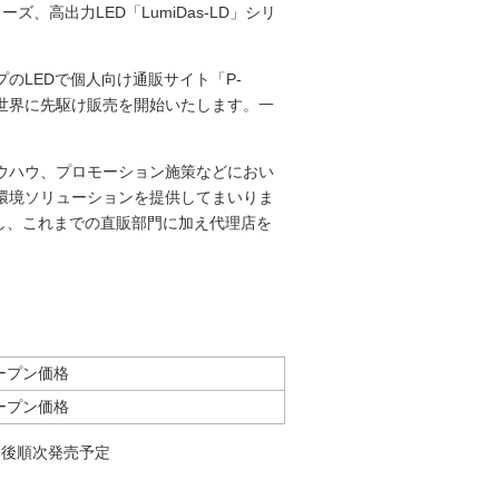
ズ、高出力LED「LumiDas-LD」シリ
プのLEDで個人向け通販サイト「P-
全世界に先駆け販売を開始いたします。一
ウハウ、プロモーション施策などにおい
環境ソリューションを提供してまいりま
援し、これまでの直販部門に加え代理店を
ープン価格
ープン価格
今後順次発売予定