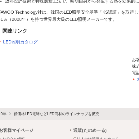
放熱設計技術と特殊製造工法で、照明自身から発生する熱を効果的
FAWOO Technology社は、韓国のLED照明安全基準「KS認証」を取
51％（2008年）を持つ世界最大級のLED照明メーカーです。
関連リンク
LED照明カタログ
お
株
電話
10年
低価格LED電球などLED商材のラインナップを拡充
お客様マイページ
通販(たのめーる)
お役立ち情報
法人向け通販 たのめーる