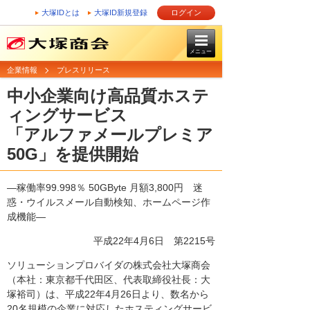
大塚IDとは
大塚ID新規登録
ログイン
メニュー
企業情報
プレスリリース
中小企業向け高品質ホステ
ィングサービス
「アルファメールプレミア
50G」を提供開始
―稼働率99.998％ 50GByte 月額3,800円 迷
惑・ウイルスメール自動検知、ホームページ作
成機能―
平成22年4月6日
第2215号
ソリューションプロバイダの株式会社大塚商会
（本社：東京都千代田区、代表取締役社長：大
塚裕司）は、平成22年4月26日より、数名から
20名規模の企業に対応したホスティングサービ