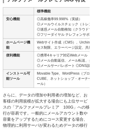
標準機能
安心機能
◎高稼働率99.998%（実績）
◎メールウイルスチェック（トレンドマイクロ）
◎迷惑メール自動検知（クラウドマーク）
◎フリーダイヤル テレフォンサポート
ホームページ機
Webサイト作成（CMS）、Urchin(アクセス解析)、問合
能
セス制限、エラーページ設定、共用SSL Perl／PHP／Ruby／
便利機能
◎携帯4キャリア対応Webメール（トランスウェア）
◎メール自動返信、メール転送、グループアカウント（10
◎メールサーバレポート ◎DNS設定機能
インストール可
Movable Type、WordPress（ブログツール）、XOOPS Cu
能ツール
CUBE、ネットショップ・オーナー、ダヴィンチ・カート
ール）
さらに、データの増加や利用者の増加など、お
客様の利用規模が拡大する場合にも上位サービ
スの「アルファメールプレミア 100G」への移
行が容易です。一般的にメールアカウント数や
容量をアップするためにコース変更する場合、
物理的に利用サーバが変わるためデータの移行