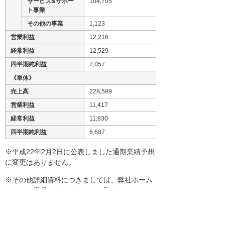
サービス&サポー
104,705
ト事業
その他の事業
1,123
営業利益
12,216
経常利益
12,529
四半期純利益
7,057
《単体》
売上高
228,589
営業利益
11,417
経常利益
11,830
四半期純利益
6,687
※平成22年2月2日に公表しました通期業績予想
に変更はありません。
※その他詳細資料につきましては、弊社ホーム
ページに掲載いたしますのでご覧ください。
http://www.otsuka-shokai.co.jp/ir
※当ニュースリリースに記載した予想数値は、