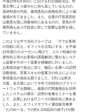
平成22年6月30日）におけるわが国経済は、外
需主導により緩やかに持ち直しているものの、
原材料高や円高、雇用悪化の長期化等により減
速感が出てきました。また、企業のIT投資意欲
は最悪を脱し回復傾向にあるものの、景気の不
透明感もありIT投資に対して慎重な姿勢を崩し
ていません。
このような中で当社グループは、「ITでお客様
の信頼に応え、オフィスを元気にする」を平成
22年度のスローガンに掲げて、コスト削減や生
産性向上等のお客様の課題解決に繋がるシステ
ム提案やサポート提案を積極的に行いました。
お客様目線で原点に戻り、幅広い企業への訪問
活動強化、営業スキルや提案力の向上によりお
客様接点の強化を図りました。2月には東京、
大阪、名古屋において今年で33回目のプライベ
ートフェアを開催し、最新のIT関連商品を活用
したシステムの展示・説明や各種セミナーを通
じて、企業におけるITニーズの顕在化に努めま
した。また、オフィスサプライ通信販売事業
「たのめーる」での約1,100品目の値下げや開