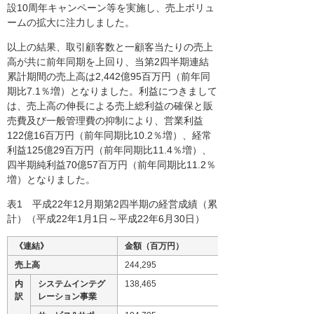
設10周年キャンペーン等を実施し、売上ボリュ
ームの拡大に注力しました。
以上の結果、取引顧客数と一顧客当たりの売上
高が共に前年同期を上回り、当第2四半期連結
累計期間の売上高は2,442億95百万円（前年同
期比7.1％増）となりました。利益につきまして
は、売上高の伸長による売上総利益の確保と販
売費及び一般管理費の抑制により、営業利益
122億16百万円（前年同期比10.2％増）、経常
利益125億29百万円（前年同期比11.4％増）、
四半期純利益70億57百万円（前年同期比11.2％
増）となりました。
表1 平成22年12月期第2四半期の経営成績（累
計）（平成22年1月1日～平成22年6月30日）
《連結》
金額（百万円）
売上高
244,295
内
システムインテグ
138,465
訳
レーション事業