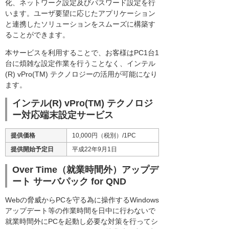
化、ネットワーク設定及びパスワード設定を行
います。ユーザ要望に応じたアプリケーション
と連携したソリューションをスムーズに構築す
ることができます。
本サービスを利用することで、お客様はPC1台1
台に煩雑な設定作業を行うことなく、インテル
(R) vPro(TM) テクノロジーの活用が可能になり
ます。
インテル(R) vPro(TM) テクノロジ
ー対応端末設定サービス
提供価格
10,000円（税別）/1PC
提供開始予定日
平成22年9月1日
Over Time（就業時間外）アップデ
ート サーバパック for QND
Webの脅威からPCを守る為に操作するWindows
アップデート等の作業時間を日中に行わないで
就業時間外にPCを起動し必要な対策を行ってシ