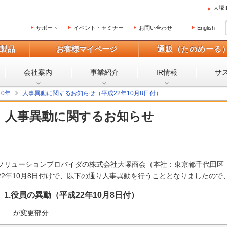
大塚
サポート
イベント・セミナー
お問い合わせ
English
製品
お客様マイページ
通販（たのめーる
会社案内
事業紹介
IR情報
サ
10年
人事異動に関するお知らせ（平成22年10月8日付）
人事異動に関するお知らせ
ソリューションプロバイダの株式会社大塚商会（本社：東京都千代田区
22年10月8日付けで、以下の通り人事異動を行うこととなりましたので
1.役員の異動（平成22年10月8日付）
が変更部分