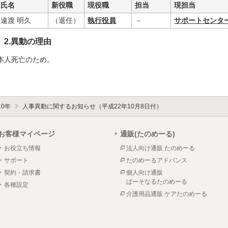
氏名
新役職
現役職
担当
現担当
遠渡 明久
（退任）
執行役員
－
サポートセンタ
2.異動の理由
本人死亡のため。
10年
人事異動に関するお知らせ（平成22年10月8日付）
お客様マイページ
通販(たのめーる)
お役立ち情報
法人向け通販 たのめーる
サポート
たのめーるアドバンス
契約・請求書
個人向け通販
ぱーそなるたのめーる
各種設定
介護用品通販 ケアたのめーる