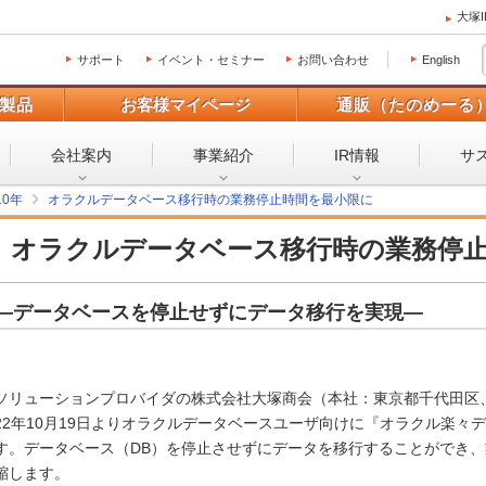
大塚
サポート
イベント・セミナー
お問い合わせ
English
製品
お客様マイページ
通販（たのめーる
会社案内
事業紹介
IR情報
サ
10年
オラクルデータベース移行時の業務停止時間を最小限に
オラクルデータベース移行時の業務停
―データベースを停止せずにデータ移行を実現―
ソリューションプロバイダの株式会社大塚商会（本社：東京都千代田区
22年10月19日よりオラクルデータベースユーザ向けに『オラクル楽々
す。データベース（DB）を停止させずにデータを移行することができ
縮します。