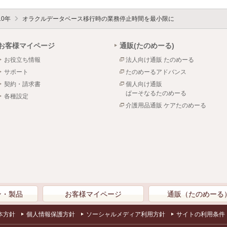
10年
オラクルデータベース移行時の業務停止時間を最小限に
お客様マイページ
通販(たのめーる)
お役立ち情報
法人向け通販 たのめーる
サポート
たのめーるアドバンス
契約・請求書
個人向け通販
ぱーそなるたのめーる
各種設定
介護用品通販 ケアたのめーる
ン・製品
お客様マイページ
通販（たのめーる
本方針
個人情報保護方針
ソーシャルメディア利用方針
サイトの利用条件