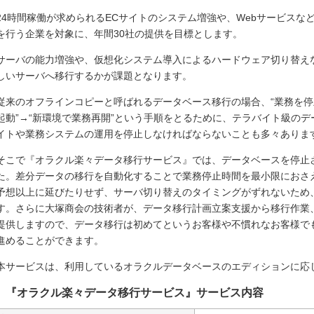
24時間稼働が求められるECサイトのシステム増強や、Webサービス
を行う企業を対象に、年間30社の提供を目標とします。
サーバの能力増強や、仮想化システム導入によるハードウェア切り替え
しいサーバへ移行するかが課題となります。
従来のオフラインコピーと呼ばれるデータベース移行の場合、“業務を停止”→
起動”→“新環境で業務再開”という手順をとるために、テラバイト級のデ
イトや業務システムの運用を停止しなければならないことも多々ありま
そこで『オラクル楽々データ移行サービス』では、データベースを停止
た。差分データの移行を自動化することで業務停止時間を最小限におさ
予想以上に延びたりせず、サーバ切り替えのタイミングがずれないため
す。さらに大塚商会の技術者が、データ移行計画立案支援から移行作業
提供しますので、データ移行は初めてというお客様や不慣れなお客様で
進めることができます。
本サービスは、利用しているオラクルデータベースのエディションに応
『オラクル楽々データ移行サービス』サービス内容