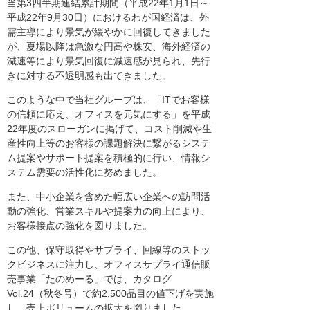
当第3四半期連結累計期間（平成22年1月1日～
平成22年9月30日）におけるわが国経済は、外
需主導により景気が緩やかに回復してきました
が、夏場以降は急激な円高や株安、海外経済の
減速等により景気回復に減速感が見られ、先行
きに対する不透明感も出てきました。
このような中で当社グループは、「ITでお客様
の信頼に応え、オフィスを元気にする」を平成
22年度のスローガンに掲げて、コスト削減や生
産性向上等のお客様の課題解決に繋がるシステ
ム提案やサポート提案を積極的に行い、情報シ
ステム需要の活性化に努めました。
また、中小企業を含めた幅広い企業への訪問活
動の強化、営業スキルや提案力の向上により、
お客様接点の強化を図りました。
この他、保守取得やサプライ、回線等のストッ
クビジネスに注力し、オフィスサプライ通信販
売事業「たのめーる」では、カタログ
Vol.24（秋冬号）で約2,500品目の値下げを実施
し、売上ボリュームの拡大を図りました。