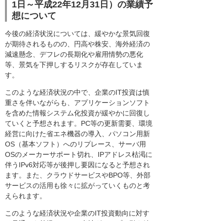
1日～平成22年12月31日）の業績予
想について
今後の経済状況については、緩やかな景気回復
が期待されるものの、円高や株安、海外経済の
減速懸念、デフレの長期化や雇用情勢の悪化
等、景気を下押しするリスクが存在していま
す。
このような経済状況の中で、企業のIT投資は慎
重さを伴いながらも、アプリケーションソフト
を含めた情報システム化投資が緩やかに回復し
ていくと予想されます。PC等の更新需要、環境
経営に向けた省エネ機器の導入、パソコン用新
OS（基本ソフト）へのリプレース、サーバ用
OSのメーカーサポート切れ、IPアドレス枯渇に
伴うIPv6対応等が後押し要因になると予想され
ます。また、クラウドサービスやBPO等、外部
サービスの活用も徐々に拡がっていくものと考
えられます。
このような経済状況や企業のIT投資動向に対す