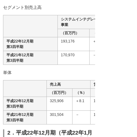
セグメント別売上高
システムインテグレーション
事業
（百万円）
（％）
平成22年12月期
193,176
＋13.0
第3四半期
平成21年12月期
170,970
－
第3四半期
単体
売上高
営業利益
（百万円）
（％）
（百万円）
平成22年12月期
325,906
＋8.1
13,164
第3四半期
平成21年12月期
301,504
－
11,036
第3四半期
2．平成22年12月期（平成22年1月