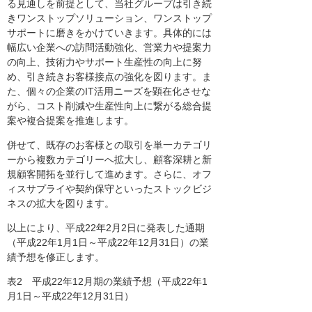
る見通しを前提として、当社グループは引き続
きワンストップソリューション、ワンストップ
サポートに磨きをかけていきます。具体的には
幅広い企業への訪問活動強化、営業力や提案力
の向上、技術力やサポート生産性の向上に努
め、引き続きお客様接点の強化を図ります。ま
た、個々の企業のIT活用ニーズを顕在化させな
がら、コスト削減や生産性向上に繋がる総合提
案や複合提案を推進します。
併せて、既存のお客様との取引を単一カテゴリ
ーから複数カテゴリーへ拡大し、顧客深耕と新
規顧客開拓を並行して進めます。さらに、オフ
ィスサプライや契約保守といったストックビジ
ネスの拡大を図ります。
以上により、平成22年2月2日に発表した通期
（平成22年1月1日～平成22年12月31日）の業
績予想を修正します。
表2 平成22年12月期の業績予想（平成22年1
月1日～平成22年12月31日）