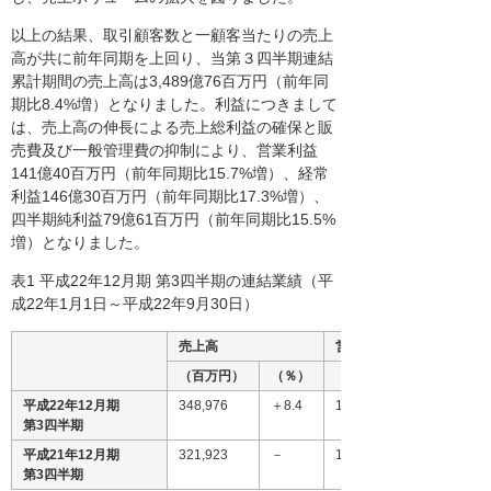
以上の結果、取引顧客数と一顧客当たりの売上
高が共に前年同期を上回り、当第３四半期連結
累計期間の売上高は3,489億76百万円（前年同
期比8.4%増）となりました。利益につきまして
は、売上高の伸長による売上総利益の確保と販
売費及び一般管理費の抑制により、営業利益
141億40百万円（前年同期比15.7%増）、経常
利益146億30百万円（前年同期比17.3%増）、
四半期純利益79億61百万円（前年同期比15.5%
増）となりました。
表1 平成22年12月期 第3四半期の連結業績（平
成22年1月1日～平成22年9月30日）
売上高
営業利益
（百万円）
（％）
（百万円）
平成22年12月期
348,976
＋8.4
14,140
第3四半期
平成21年12月期
321,923
－
12,226
第3四半期