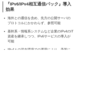
『IPv6/IPv4相互通信パック』導入
効果
海外との通信を含め、先方の公開サーバの
プロトコルにかかわらず、参照可能
基幹系・情報系システムなど企業のIPv4のIT
資産を継承しつつ、IPv6サービスの導入が
可能
IPv4との混在環境での運用により、予算に
合わせた計画的なIPv6対応機器の追加導入
が可能
事前ヒアリング、機器の設置・保守をパッ
ケージ化しているので、システム担当者の
負担が軽減
海外とのネットワーク通信の維持
『IPv6/IPv4相互通信パック』は、ディーリンク
ジャパン株式会社（本社：東京都品川区、代表
取締役社長：Marty Liao）製品であるDFL-