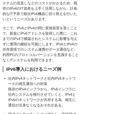
ステムの見直しなどのコストがかかるため、既
存のIPv4のIT資産を上手く活用しながら、計画
的なIT予算で順次IPv6機器に切り替えを行いた
いというニーズがあります。
そこで、IPv6とIPv4の間に変換装置を置くこと
で、新規にIPv6アドレスを取得した際に、これ
までのIPv4で構築されたシステムに影響を与え
ずに運用の継続を可能にします。IPv6とIPv4の
共存環境でのシステム連携やデータ通信など、
利用PCのプロトコルバージョンを意識すること
なくITシステムを利用できます。
IPv6導入におけるニーズ例
社内IPv4ネットワークと社内IPv6ネットワ
ークの相互通信への対策
既存のIPv4インフラから、IPv6インフラに
社内システムを移行させていくと、IPv4と
IPv6のネットワークが共存する為、相互に
通信が出来なくなるおそれがある。