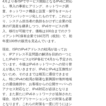
4月より各ISPでサービス開始となるIPv6に対応
し、導入の事前ヒアリング、ネットワーク調
査、ネットワーク機器と設置・保守をオールイ
ンでワンパッケージ化したものです。これによ
り、システム担当者の負担をかけずに企業の従
来のIT資産を継承しつつ、IPv6サービスの導
入、移行が可能です。価格は100台までのクラ
イアントPC保有企業で160万円（税別）で、初
年度100件の販売を見込んでいます。
現在、ISPのIPv4アドレスの枯渇が迫ってお
り、IPアドレス不足問題の解消を目的の一つと
したIPv6サービスがISP各社で4月から予定され
ています。今後はIPv6ネットワークへの切り替
えが進んでいきますが、IPv6とIPv4は互換性が
ないため、そのままでは相互に通信できませ
ん。特にIPv4の枯渇が顕著な新興国や海外地域
との通信維持や、お客様からの公開サーバへの
アクセス対応など、IPv6対応が必須となりま
す。また新たにIPv6ネットワークが追加された
場合、社内アプリケーションなどの対策も必要
となります。これらの対策を一度に行うにはシ