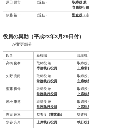
原田 要市
（退任）
取締役 兼
専務執行役員
伊藤 裕一
（退任）
監査役（非常勤）
役員の異動（平成23年3月29日付）
が変更部分
氏名
新役職
現役職
髙橋 俊泰
取締役 兼
取締役 兼
専務執行役員
上席常務執行役員
矢野 克尚
取締役 兼
取締役 兼
常務執行役員
主席執行役員
齋藤 廣伸
取締役 兼
取締役 兼
常務執行役員
上席執行役員
若松 康博
取締役 兼
取締役 兼
常務執行役員
上席執行役員
吉田 達三
監査役
（非常勤）
監査役
（常勤）
水谷 亮介
上席執行役員
執行役員