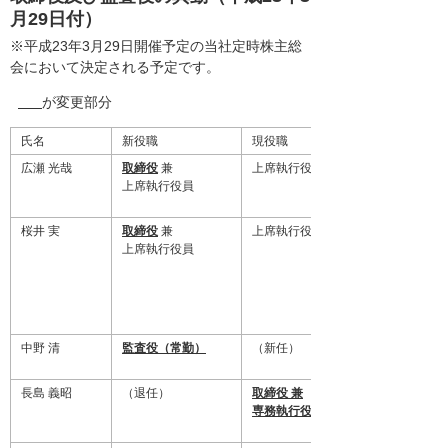
月29日付）
※平成23年3月29日開催予定の当社定時株主総
会において決定される予定です。
が変更部分
氏名
新役職
現役職
広瀬 光哉
取締役
兼
上席執行役員
上席執行役員
桜井 実
取締役
兼
上席執行役員
上席執行役員
中野 清
監査役（常勤）
（新任）
長島 義昭
（退任）
取締役 兼
専務執行役員