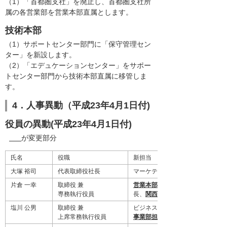
（1）「首都圏支社」を廃止し、首都圏支社所
属の各営業部を営業本部直属とします。
技術本部
（1）サポートセンター部門に「保守管理セン
ター」を新設します。
（2）「エデュケーションセンター」をサポー
トセンター部門から技術本部直属に移管しま
す。
4．人事異動（平成23年4月1日付)
役員の異動(平成23年4月1日付)
が変更部分
氏名
役職
新担当
大塚 裕司
代表取締役社長
マーケティング本部長
片倉 一幸
取締役 兼
営業本部長
専務執行役員
長、
関西支社長
塩川 公男
取締役 兼
ビジネスパートナー事業部長、
上席常務執行役員
事業部担当