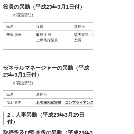
役員の異動（平成23年3月1日付）
が変更部分
氏名
役職
新担当
齋藤 廣伸
取締役 兼
監査室長、経営企画室長、ブランド
上席執行役員
室長
ゼネラルマネージャーの異動（平成
23年3月1日付）
が変更部分
氏名
新担当
茂木 敏男
お客様相談室長
、
コンプライアンス室長
2．人事異動（平成23年3月29日
付）
取締役及び監査役の異動（平成23年3