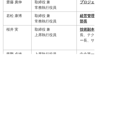
齋藤 廣伸
取締役 兼
プロジェクト推進室長
常務執行役員
若松 康博
取締役 兼
経営管理本部長
常務執行役員
部長
桜井 実
取締役 兼
技術副本部長
上席執行役員
長、テクニカルソリューションセ
ー長、サービスセンター長
藤野 卓雄
上席執行役員
中央第一営業部長
斉藤 浩一
上席執行役員
北関東営業部長
奥山 和悦
上席執行役員
神奈川営業部長
森谷 紀彦
上席執行役員
経営管理本部長補佐
関西管理部長
三浦 秀明
執行役員
中央第二営業部長
小瀬村 聖
執行役員
城西営業部長
西岡 績
執行役員
大阪南営業部長
尼子 康雄
執行役員
大阪北営業部長
安達 美雄
執行役員
環境管理室長、社長室長、
略室長