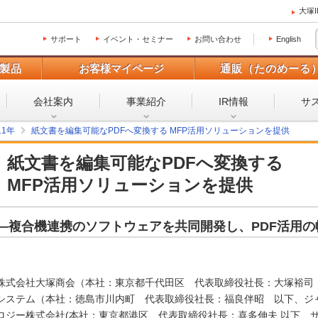
大塚
サポート
イベント・セミナー
お問い合わせ
English
製品
お客様マイページ
通販（たのめーる
会社案内
事業紹介
IR情報
サ
11年
紙文書を編集可能なPDFへ変換する MFP活用ソリューションを提供
紙文書を編集可能なPDFへ変換する
MFP活用ソリューションを提供
―複合機連携のソフトウェアを共同開発し、PDF活用の
株式会社大塚商会（本社：東京都千代田区 代表取締役社長：大塚裕司
システム（本社：徳島市川内町 代表取締役社長：福良伴昭 以下、ジ
ロジー株式会社(本社：東京都港区、代表取締役社長：喜多伸夫 以下、サ