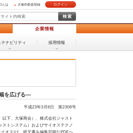
ログイン
IDとは
大塚ID新規登録
）
企業情報
ステナビリティ
採用情報
幅を広げる―
平成23年3月8日
第2308号
 以下、大塚商会）、株式会社ジャスト
ャストシステム）およびサイオステクノ
イオス)は、紙文書を編集可能なPDFへ