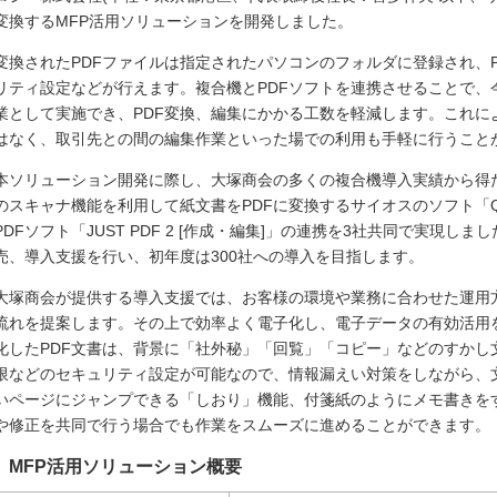
変換するMFP活用ソリューションを開発しました。
変換されたPDFファイルは指定されたパソコンのフォルダに登録され、
リティ設定などが行えます。複合機とPDFソフトを連携させることで、
業として実施でき、PDF変換、編集にかかる工数を軽減します。これに
はなく、取引先との間の編集作業といった場での利用も手軽に行うことが
本ソリューション開発に際し、大塚商会の多くの複合機導入実績から得
のスキャナ機能を利用して紙文書をPDFに変換するサイオスのソフト「Q
PDFソフト「JUST PDF 2 [作成・編集]」の連携を3社共同で実現し
売、導入支援を行い、初年度は300社への導入を目指します。
大塚商会が提供する導入支援では、お客様の環境や業務に合わせた運用
流れを提案します。その上で効率よく電子化し、電子データの有効活用
化したPDF文書は、背景に「社外秘」「回覧」「コピー」などのすかし
限などのセキュリティ設定が可能なので、情報漏えい対策をしながら、
いページにジャンプできる「しおり」機能、付箋紙のようにメモ書きを
や修正を共同で行う場合でも作業をスムーズに進めることができます。
MFP活用ソリューション概要