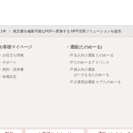
11年
紙文書を編集可能なPDFへ変換する MFP活用ソリューションを提供
お客様マイページ
通販(たのめーる)
お役立ち情報
法人向け通販 たのめーる
サポート
たのめーるアドバンス
契約・請求書
個人向け通販
ぱーそなるたのめーる
各種設定
介護用品通販 ケアたのめーる