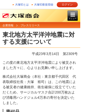
大塚IDとは
大塚ID新規登録
ログイン
メニュー
企業情報
プレスリリース
東北地方太平洋沖地震に対
する支援について
平成23年3月14日
第2309号
この度の東北地方太平洋沖地震により被災され
ました方々に、心よりお見舞い申し上げます。
株式会社大塚商会（本社：東京都千代田区 代
表取締役社長：大塚 裕司）は、この地震によ
る被災者の健康維持、衛生確保に役立てていた
だくため、サージカルマスク合計200万枚およ
び消毒用ハンドジェル4万本の寄付を決定いた
しました。
寄付品