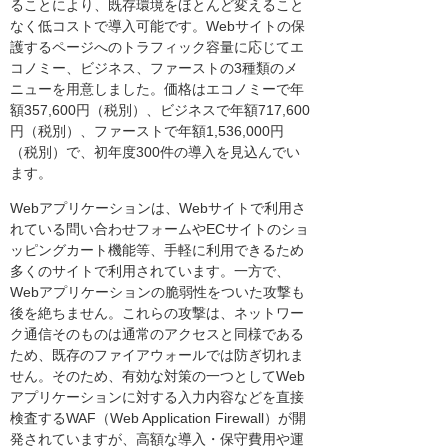
ることにより、既存環境をほとんど変えること
なく低コストで導入可能です。Webサイトの保
護するページへのトラフィック容量に応じてエ
コノミー、ビジネス、ファーストの3種類のメ
ニューを用意しました。価格はエコノミーで年
額357,600円（税別）、ビジネスで年額717,600
円（税別）、ファーストで年額1,536,000円
（税別）で、初年度300件の導入を見込んでい
ます。
Webアプリケーションは、Webサイトで利用さ
れている問い合わせフォームやECサイトのショ
ッピングカート機能等、手軽に利用できるため
多くのサイトで利用されています。一方で、
Webアプリケーションの脆弱性をついた攻撃も
後を絶ちません。これらの攻撃は、ネットワー
ク通信そのものは通常のアクセスと同様である
ため、既存のファイアウォールでは防ぎ切れま
せん。そのため、有効な対策の一つとしてWeb
アプリケーションに対する入力内容などを直接
検査するWAF（Web Application Firewall）が開
発されていますが、高額な導入・保守費用や運