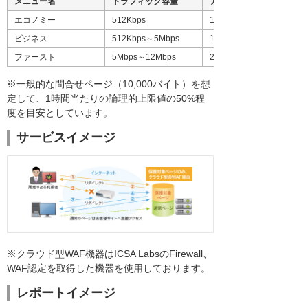
メニュー名
トラフィック容量
アクセス目安※
エコノミー
512Kbps
11,000ページ/h
ビジネス
512Kbps～5Mbps
110,000ページ/h
ファースト
5Mbps～12Mbps
270,000ページ/h
※一般的な問合せページ（10,000バイト）を想
定して、1時間当たりの論理的上限値の50%程
度を目安としています。
サービスイメージ
※クラウド型WAF機器はICSA LabsのFirewall、
WAF認定を取得した機器を使用しております。
レポートイメージ