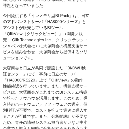
課題となっていました。
今回提供する「インメモリ型BI Pack」は、日立
のアドバンストサーバ「HA8000シリーズ」と
アシストが販売しているBIツール
「QlikView（クリックビュー）」（開発／販
売： Qlik Technologies Inc.、クリックテック・
ジャパン株式会社）に大塚商会の構築支援サー
ビスを組み合わせ、大塚商会から提供するソリ
ューションです。
大塚商会と日立が共同で開設した「BI/DWH検
証センター」にて、事前に日立のサーバ
「HA8000/RS220」上で「QlikView」の動作・
性能確認を行っています。また、構築支援サー
ビスは、大塚商会がこれまでのBIシステム構築
で培ったノウハウを活用します。このため、導
入時のハードウェア／ソフトウェアの選定、個
別検証が不要で、コストを抑えて迅速に導入す
ることが可能です。また、分析軸設計が不要な
ため、専任の情報システム担当者がいない中小
企業でも導入と同時に分析が始められる点も大