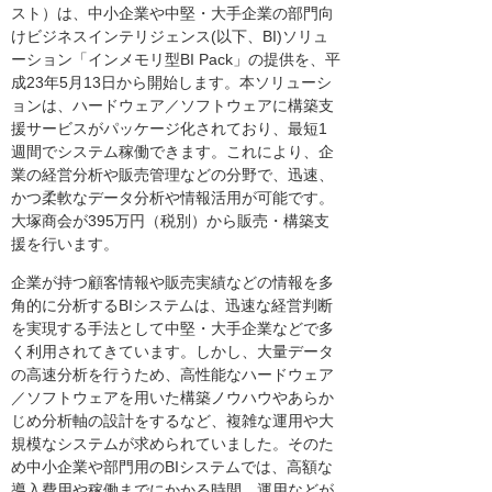
スト）は、中小企業や中堅・大手企業の部門向
けビジネスインテリジェンス(以下、BI)ソリュ
ーション「インメモリ型BI Pack」の提供を、平
成23年5月13日から開始します。本ソリューシ
ョンは、ハードウェア／ソフトウェアに構築支
援サービスがパッケージ化されており、最短1
週間でシステム稼働できます。これにより、企
業の経営分析や販売管理などの分野で、迅速、
かつ柔軟なデータ分析や情報活用が可能です。
大塚商会が395万円（税別）から販売・構築支
援を行います。
企業が持つ顧客情報や販売実績などの情報を多
角的に分析するBIシステムは、迅速な経営判断
を実現する手法として中堅・大手企業などで多
く利用されてきています。しかし、大量データ
の高速分析を行うため、高性能なハードウェア
／ソフトウェアを用いた構築ノウハウやあらか
じめ分析軸の設計をするなど、複雑な運用や大
規模なシステムが求められていました。そのた
め中小企業や部門用のBIシステムでは、高額な
導入費用や稼働までにかかる時間、運用などが