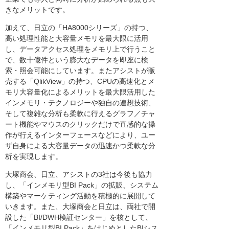
きなメリットです。
加えて、日立の「HA8000シリーズ」の持つ、
高い処理性能と大容量メモリを最大限に活用
し、データアクセス処理をメモリ上で行うこと
で、数十億件という膨大なデータを即座に検
索・照会可能にしています。またアシストが販
売する「QlikView」の持つ、CPUの高速化とメ
モリ大容量化によるメリットを最大限活用した
インメモリ・テクノロジーや独自の連想技術、
そして複雑な分析も柔軟に行えるグラフ／チャ
ート機能やマウスのクリックだけで直感的な操
作が行えるインターフェースなどにより、ユー
ザ自身による大容量データの迅速かつ柔軟な分
析を実現します。
大塚商会、日立、アシストの3社は今後も協力
し、「インメモリ型BI Pack」の拡販、システム
構築やマーケティング活動を積極的に展開して
いきます。また、大塚商会と日立は、両社で開
設した「BI/DWH検証センター」を核として、
「インメモリ型BI Pack」をはじめとしたBIシス