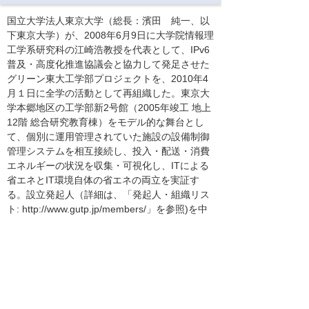
国立大学法人東京大学（総長：濱田 純一、以
下東京大学）が、2008年6月9日に大学院情報理
工学系研究科の江崎浩教授を代表として、IPv6
普及・高度化推進協議会と協力して発足させた
グリーン東大工学部プロジェクトを、2010年4
月１日に全学の活動として再組織した。東京大
学本郷地区の工学部新2号館（2005年竣工 地上
12階 総合研究教育棟）をモデル的な舞台とし
て、個別に運用管理されていた施設の設備制御
管理システムを相互接続し、投入・配送・消費
エネルギーの状況を収集・可視化し、ITによる
省エネとIT環境自体の省エネの両立を実証す
る。設立発起人（詳細は、「発起人・組織リス
ト: http://www.gutp.jp/members/」を参照)を中
心に、技術規格標準化関連団体、建設会社、建
設設計事務所、ハードウェア･ソフトウェアベン
ダー、インテグレーター、通信事業者などファ
シリティーの企画・設計・構築・運用に関連す
る関連組織からの参加の下、データ取得方法・
表現形式などの標準化やファシリティーの運用