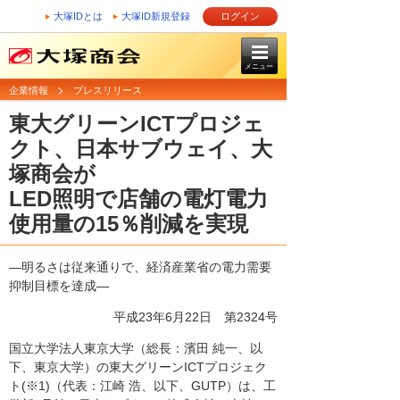
大塚IDとは
大塚ID新規登録
ログイン
メニュー
企業情報
プレスリリース
東大グリーンICTプロジェ
クト、日本サブウェイ、大
塚商会が
LED照明で店舗の電灯電力
使用量の15％削減を実現
―明るさは従来通りで、経済産業省の電力需要
抑制目標を達成―
平成23年6月22日
第2324号
国立大学法人東京大学（総長：濱田 純一、以
下、東京大学）の東大グリーンICTプロジェク
ト(※1)（代表：江崎 浩、以下、GUTP）は、工