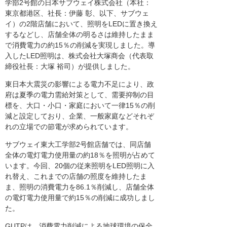
学部2号館の日本サブウェイ株式会社（本社：
東京都港区、社長：伊藤 彰、以下、サブウェ
イ）の2階店舗において、照明をLEDに置き換え
するなどし、店舗全体の明るさは維持したまま
で消費電力の約15％の削減を実現しました。導
入したLED照明は、株式会社大塚商会（代表取
締役社長：大塚 裕司）が提供しました。
東日本大震災の影響による電力不足により、政
府は夏季の電力需給対策として、需要抑制の目
標を、大口・小口・家庭において一律15％の削
減と設定しており、企業、一般家庭などそれぞ
れの立場での節電が求められています。
サブウェイ東大工学部2号館店舗では、同店舗
全体の電灯電力使用量の約18％を照明が占めて
います。今回、20個の従来照明をLED照明に入
れ替え、これまでの店舗の照度を維持したま
ま、照明の消費電力を86.1％削減し、店舗全体
の電灯電力使用量で約15％の削減に成功しまし
た。
GUTPは、消費電力削減による地球環境の保全