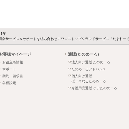
11年
サービス＆サポートを組み合わせてワンストップクラウドサービス「たよれーる Off
お客様マイページ
通販(たのめーる)
お役立ち情報
法人向け通販 たのめーる
サポート
たのめーるアドバンス
契約・請求書
個人向け通販
ぱーそなるたのめーる
各種設定
介護用品通販 ケアたのめーる