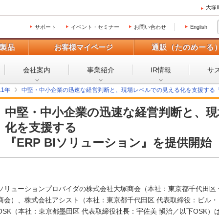
大塚
サポート
イベント・セミナー
お問い合わせ
English
製品
お客様マイページ
通販（たのめーる
会社案内
事業紹介
IR情報
サ
11年
中堅・中小企業の迅速な経営判断と、現場レベルでの見える化を支援する『E
中堅・中小企業の迅速な経営判断と、
化を支援する
『ERP BIソリューション』を提供開始
ソリューションプロバイダの株式会社大塚商会（本社：東京都千代田区 
商会）、株式会社アシスト（本社：東京都千代田区 代表取締役：ビル
OSK（本社：東京都墨田区 代表取締役社長：宇佐美 愼治／以下OSK