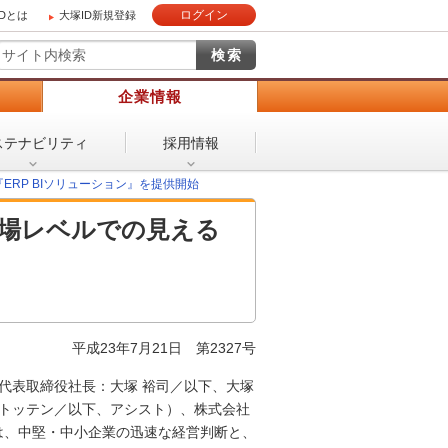
ログイン
IDとは
大塚ID新規登録
）
企業情報
ステナビリティ
採用情報
RP BIソリューション』を提供開始
現場レベルでの見える
平成23年7月21日
第2327号
代表取締役社長：大塚 裕司／以下、大塚
・トッテン／以下、アシスト）、株式会社
）は、中堅・中小企業の迅速な経営判断と、