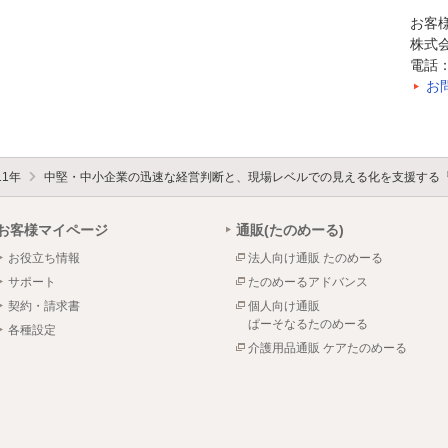
お客
株式
電話：0
お
11年
中堅・中小企業の迅速な経営判断と、現場レベルでの見える化を支援する『E
お客様マイページ
通販(たのめーる)
お役立ち情報
法人向け通販 たのめーる
サポート
たのめーるアドバンス
契約・請求書
個人向け通販
ぱーそなるたのめーる
各種設定
介護用品通販 ケアたのめーる