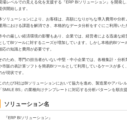
現場レベルでの見える化を支援する『ERP BIソリューション』を開発し
提供開始します。
本ソリューションにより、お客様は、高額になりがちな導入費用や分析ノ
運用における課題を解消でき、本格的なデータ分析をすぐにご利用いた
昨今の厳しい経済環境の影響もあり、企業では、経営者による迅速な経
としてBIツールに対するニーズが増加しています。しかし本格的BIツ
相応の知識と費用が必要です。
そのため、専門の担当者がいない中堅・中小企業では、各種集計・分析業
や市販の表計算ソフトを簡易BIツールとして利用しているケースが多く
のが現状です。
このたび3社はBIソリューションにおいて協力を進め、製造業やアパレ
「SMILE BS」の業種向けテンプレートに対応する分析パターンを順次
ソリューション名
『ERP BIソリューション』