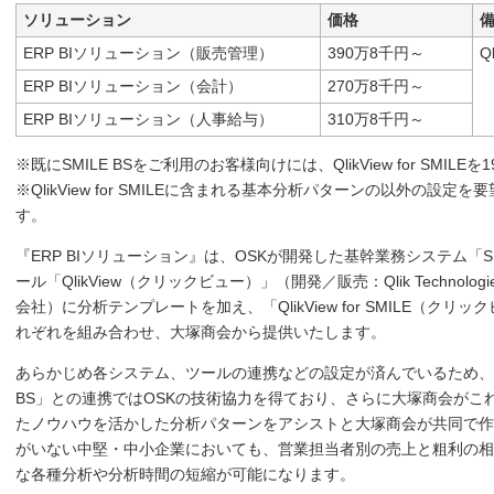
ソリューション
価格
ERP BIソリューション（販売管理）
390万8千円～
Q
ERP BIソリューション（会計）
270万8千円～
ERP BIソリューション（人事給与）
310万8千円～
※既にSMILE BSをご利用のお客様向けには、QlikView for SMIL
※QlikView for SMILEに含まれる基本分析パターンの以外の
す。
『ERP BIソリューション』は、OSKが開発した基幹業務システム「SM
ール「QlikView（クリックビュー）」（開発／販売：Qlik Technolo
会社）に分析テンプレートを加え、「QlikView for SMILE（
れぞれを組み合わせ、大塚商会から提供いたします。
あらかじめ各システム、ツールの連携などの設定が済んでいるため、特
BS」との連携ではOSKの技術協力を得ており、さらに大塚商会がこ
たノウハウを活かした分析パターンをアシストと大塚商会が共同で作
がいない中堅・中小企業においても、営業担当者別の売上と粗利の相
な各種分析や分析時間の短縮が可能になります。