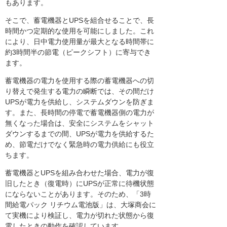
もあります。
そこで、蓄電機器とUPSを組合せることで、長
時間かつ定期的な使用を可能にしました。これ
により、日中電力使用量が最大となる時間帯に
約3時間半の節電（ピークシフト）に寄与でき
ます。
蓄電機器の電力を使用する際の蓄電機器への切
り替えで発生する電力の瞬断では、その間だけ
UPSが電力を供給し、システムダウンを防ぎま
す。また、長時間の停電で蓄電機器側の電力が
無くなった場合は、安全にシステムをシャット
ダウンするまでの間、UPSが電力を供給するた
め、節電だけでなく緊急時の電力供給にも役立
ちます。
蓄電機器とUPSを組み合わせた場合、電力が復
旧したとき（復電時）にUPSが正常に待機状態
にならないことがあります。そのため、「3時
間給電パック リチウム電池版」は、大塚商会に
て実機により検証し、電力が切れた状態から復
電したときの動作を確認しています。