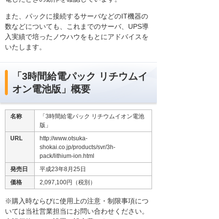
また、パックに接続するサーバなどのIT機器の
数などについても、これまでのサーバ、UPS導
入実績で培ったノウハウをもとにアドバイスを
いたします。
「3時間給電パック リチウムイ
オン電池版」概要
名称
「3時間給電パック リチウムイオン電池
版」
URL
http://www.otsuka-
shokai.co.jp/products/svr/3h-
pack/lithium-ion.html
発売日
平成23年8月25日
価格
2,097,100円（税別）
※購入時ならびに使用上の注意・制限事項につ
いては当社営業担当にお問い合わせください。