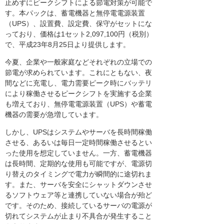
止めずにピークシフトによる節電対策が可能で
す。本パックは、蓄電機器と無停電電源装置
（UPS）、設置費、設定費、保守がセットにな
っており、価格は1セット2,097,100円（税別）
で、平成23年8月25日より提供します。
今夏、企業や一般家庭などそれぞれの立場での
節電が求められています。これにともない、夜
間などに充電し、電力需要ピーク時にバッテリ
により稼働させるピークシフトを実施する企業
も増えており、無停電電源装置（UPS）や蓄電
機器の需要が急増しています。
しかし、UPSはシステムやサーバを長時間稼働
させる、あるいは毎日一定時間稼働させるとい
った使用を想定していません。一方、蓄電機器
は長時間、定期的な使用も可能ですが、電源切
り替えのタイミングで電力が瞬間的に途切れま
す。また、サーバを安全にシャットダウンさせ
るソフトウェア等と連携していない場合が殆ど
です。そのため、接続しているサーバの電源が
切れてシステムが止まり不具合が発生すること