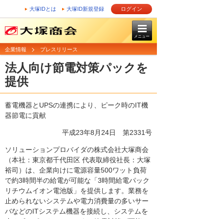
大塚IDとは
大塚ID新規登録
ログイン
メニュー
企業情報
プレスリリース
法人向け節電対策パックを
提供
蓄電機器とUPSの連携により、ピーク時のIT機
器節電に貢献
平成23年8月24日
第2331号
ソリューションプロバイダの株式会社大塚商会
（本社：東京都千代田区 代表取締役社長：大塚
裕司）は、企業向けに電源容量500ワット負荷
で約3時間半の給電が可能な「3時間給電パック
リチウムイオン電池版」を提供します。業務を
止められないシステムや電力消費量の多いサー
バなどのITシステム機器を接続し、システムを