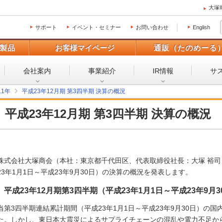
大塚
サポート
イベント・セミナー
お問い合わせ
English
製品
お客様マイページ
通販（たのめーる
会社案内
事業紹介
IR情報
サ
11年
平成23年12月期 第3四半期 決算の概況
平成23年12月期 第3四半期 決算の概況
株式会社大塚商会（本社：東京都千代田区、代表取締役社長：大塚 裕司）
23年1月1日～平成23年9月30日）の決算の概況を発表します。
平成23年12月期第3四半期（平成23年1月1日～平成23年9
当第3四半期連結累計期間（平成23年1月1日～平成23年9月30日）の
た。しかし、東日本大震災によるサプライチェーンの混乱や電力不足か