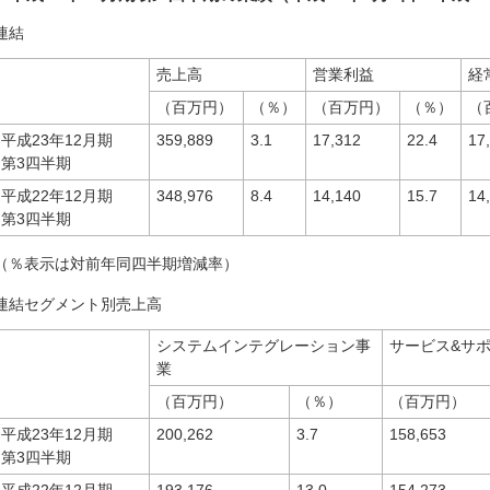
連結
売上高
営業利益
経
（百万円）
（％）
（百万円）
（％）
（
平成23年12月期
359,889
3.1
17,312
22.4
17
第3四半期
平成22年12月期
348,976
8.4
14,140
15.7
14
第3四半期
（％表示は対前年同四半期増減率）
連結セグメント別売上高
システムインテグレーション事
サービス&サ
業
（百万円）
（％）
（百万円）
平成23年12月期
200,262
3.7
158,653
第3四半期