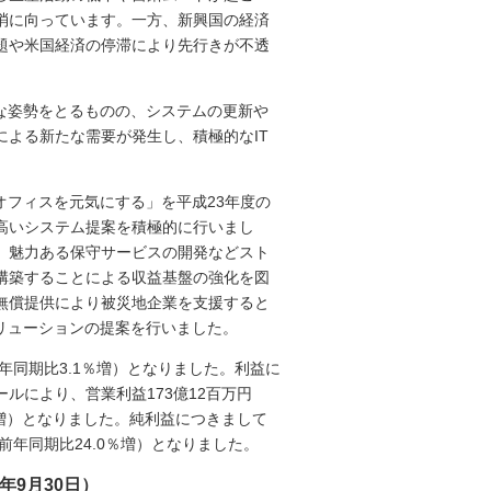
消に向っています。一方、新興国の経済
題や米国経済の停滞により先行きが不透
な姿勢をとるものの、システムの更新や
による新たな需要が発生し、積極的なIT
オフィスを元気にする」を平成23年度の
高いシステム提案を積極的に行いまし
、魅力ある保守サービスの開発などスト
構築することによる収益基盤の強化を図
無償提供により被災地企業を支援すると
ソリューションの提案を行いました。
前年同期比3.1％増）となりました。利益に
ルにより、営業利益173億12百万円
6％増）となりました。純利益につきまして
前年同期比24.0％増）となりました。
年9月30日）