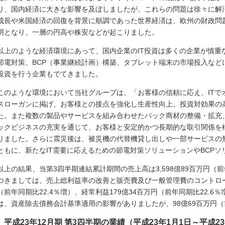
り、国内経済に大きな影響を及ぼしましたが、これらの問題は徐々に解
成長や米国経済の回復を背景に順調であった世界経済は、欧州の財政問
明となり、一層の円高や株安などが起こりました。
以上のような経済環境にあって、国内企業のIT投資は多くの企業が慎重
節電対策、BCP（事業継続計画）構築、タブレット端末の市場投入など
投資を行う企業もでてきました。
このような環境において当社グループは、「お客様の信頼に応え、ITで
スローガンに掲げ、お客様との接点を強化し生産性向上、投資対効果の
た。また複数の製品やサービスを組み合わせたパック商材の整備・拡充
ックビジネスの充実を通じて、お客様と安定的かつ長期的な取引関係を
りました。さらに震災後は、被災機の代替機貸し出しや一部サービスの
ともに、新たなIT需要に応えるための節電対策ソリューションやBCP
以上の結果、当第3四半期連結累計期間の売上高は3,598億89百万円（
つきましては、売上総利益率の改善と販売費及び一般管理費のコントロー
（前年同期比22.4％増）、経常利益179億34百万円（前年同期比22.
は、資産除去債務会計基準適用の影響がありましたが、98億69百万円（
平成23年12月期 第3四半期の業績（平成23年1月1日～平成23