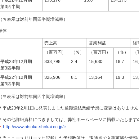
平成22年12月期
193,176
13.0
154,273
第3四半期
（％表示は対前年同四半期増減率）
単体
売上高
営業利益
経
（百万円）
（％）
（百万円）
（％）
（
平成23年12月期
333,798
2.4
15,630
18.7
16
第3四半期
平成22年12月期
325,906
8.1
13,164
19.3
13
第3四半期
（％表示は対前年同四半期増減率）
＊平成23年2月1日に発表しました通期連結業績予想に変更はありません
＊その他詳細資料につきましては、弊社ホームページに掲載いたします
http://www.otsuka-shokai.co.jp/ir
＊当ニュースリリースに記載した予想数値は、現時点で入手可能な情報