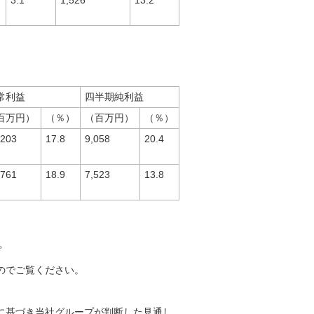
3.1
1,526
13.2
常利益
四半期純利益
百万円）
（％）
（百万円）
（％）
,203
17.8
9,058
20.4
,761
18.9
7,523
13.8
。
のでご覧ください。
に基づき当社グループが判断した見通し