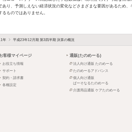
であり、予測しえない経済状況の変化などさまざまな要因があるため、
するものではありません。
11年
平成23年12月期 第3四半期 決算の概況
お客様マイページ
通販(たのめーる)
お役立ち情報
法人向け通販 たのめーる
サポート
たのめーるアドバンス
契約・請求書
個人向け通販
ぱーそなるたのめーる
各種設定
介護用品通販 ケアたのめーる