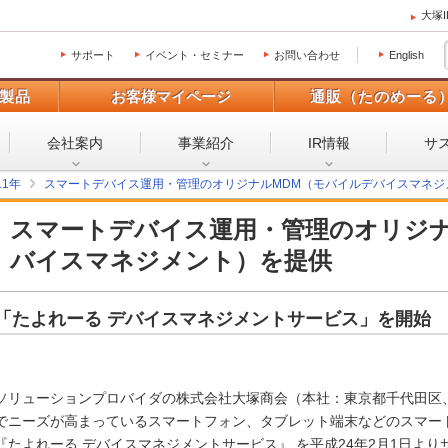
大塚
サポート
イベント・セミナー
お問い合わせ
English
製品
お客様マイページ
通販（たのめーる
会社案内
事業紹介
IR情報
サ
11年
スマートデバイス運用・管理のオリジナルMDM（モバイルデバイスマネジ
スマートデバイス運用・管理のオリジナ
バイスマネジメント）を提供
「たよれーる デバイスマネジメントサービス」を開始
ソリューションプロバイダの株式会社大塚商会（本社：東京都千代田区
でニーズが高まっているスマートフォン、タブレット端末などのスマー
『たよれーる デバイスマネジメントサービス』 を平成24年2月1日よ