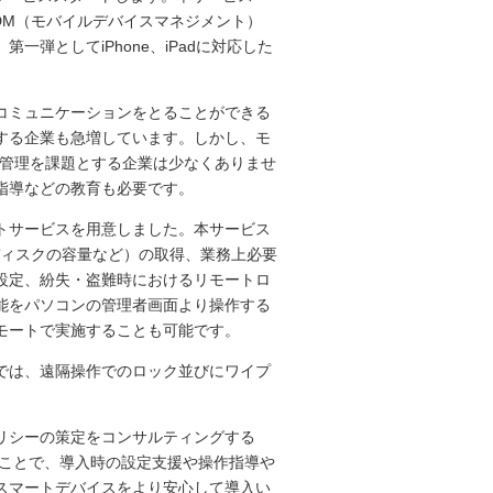
DM（モバイルデバイスマネジメント）
弾としてiPhone、iPadに対応した
コミュニケーションをとることができる
する企業も急増しています。しかし、モ
・管理を課題とする企業は少なくありませ
指導などの教育も必要です。
トサービスを用意しました。本サービス
ディスクの容量など）の取得、業務上必要
設定、紛失・盗難時におけるリモートロ
能をパソコンの管理者画面より操作する
モートで実施することも可能です。
では、遠隔操作でのロック並びにワイプ
リシーの策定をコンサルティングする
くことで、導入時の設定支援や操作指導や
スマートデバイスをより安心して導入い