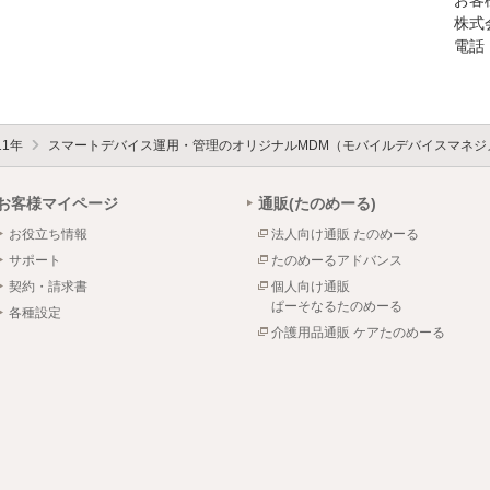
株式
電話：
11年
スマートデバイス運用・管理のオリジナルMDM（モバイルデバイスマネジ
お客様マイページ
通販(たのめーる)
お役立ち情報
法人向け通販 たのめーる
サポート
たのめーるアドバンス
契約・請求書
個人向け通販
ぱーそなるたのめーる
各種設定
介護用品通販 ケアたのめーる