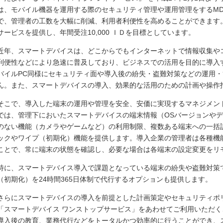
は、モバイル機器を運用する際のセキュリティ管理や運用管理をするM
で、管理者の工数を大幅に削減、利用者利便性を高めることができます。第一
サービスを提供し、年間受注10,000 ＩＤを目標としています。
近年、スマートデバイスは、どこからでもインターネットで情報収集や
利便性などにより急速に普及しており、ビジネスでの活用を目的に導入
バイルPC同様にセキュリティ面や導入後の紛失・盗難対策などの運用
ん。また、スマートデバイスの導入、効果的な活用のための計画や操作
そこで、導入した端末の運用や管理を安全、安価に実現するマネジメン
では、管理下においたスマートデバイスの端末情報（OSバージョンや
のない機能（カメラやゲームなど）の利用制限、複数ある端末への一括
ックやワイプ（初期化）機能を提供します。導入企業の管理者は各種機
ことで、常に端末の状態を確認し、必要な場合は各端末の設定変更をリ
特に、スマートデバイス導入で課題となっている端末の紛失や盗難対策
（初期化）を24時間365日体制で代行するオプションも提供します。
さらにスマートデバイスの導入を前提とした計画策定やセキュリティポ
「スマートデバイス ワンストップサービス」をあわせてご利用いただ
導入後の教育、業務代行などをトータルかつ効率的に行うことができ、