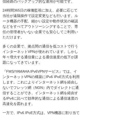
信経路のバックアップ的な運用が可能です。
24時間365日の稼働監視に加え、必要に応じて
当社が遠隔操作で設定変更なども行います。ル
ータ機器の手配、細かい設定や動作状況の確認
などをすべてアウトソーシングすることで、専
任の管理者がいない企業でも安心してご利用い
ただけます。
多くの企業で、拠点間の通信を低コストで行う
インターネットVPNが使われています。しかし
年々増大する通信量による通信速度の低下が課
題になってきています。
『FMS/YAMAHA IPv6VPNサービス』では、イ
ンターネットVPNの構築にIPv6 IPoE方式を利用
します。これによりインターネット網を経由し
ないでフレッツ網（NGN）内でダイレクトに通
信することができ、インターネット網を経由す
るIPv4に比べて効率的な通信による通信速度の
高速化を図れます。
一方で、IPv6 IPoE方式は、VPN機器に割り当て