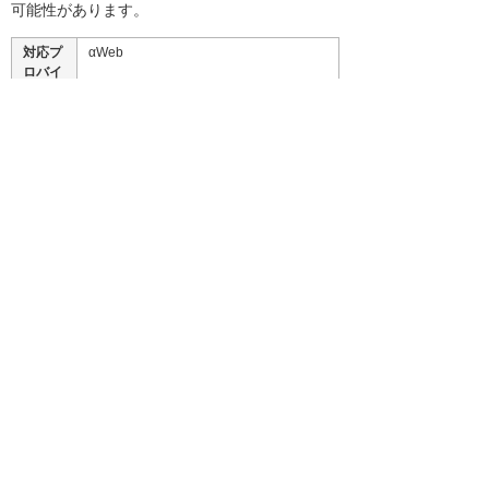
可能性があります。
対応プ
αWeb
ロバイ
ダ
対応回
NTT東日本・NTT西日本が提供する「フ
線
レッツ 光ネクスト」および「フレッツ・
v6オプション」
＊NTT東日本、西日本を越える通信ではNGN網
内での折り返し通信は行えないため、通信速度
の高速化は期待できません。
関連リンク
YAMAHA VPNルータ
ファイアウォール・VPN
お客様お問い合わせ先
株式会社大塚商会 ゲートウェイプロモーション課