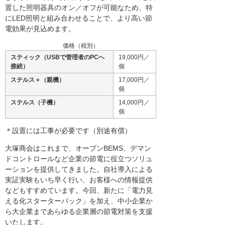
置した照明器具のオン／オフが可能なため、特
にLED照明と組み合わせることで、より高い節
電効果が見込めます。
価格（税別）
スティック（USBで管理者のPCへ
19,000円／
接続）
個
ステルス＋（親機）
17,000円／
個
ステルス（子機）
14,000円／
個
＊設置には工事が必要です（別途有償）
大塚商会はこれまで、オープンBEMS、デマン
ドコントロールなど企業の節電に役立つソリュ
ーションを提供してきました。自社導入による
実証実験もいち早く行い、お客様への情報提供
などもすすめています。今回、新たに「電力見
える化スターターパック」を加え、中小企業か
ら大企業まであらゆる企業層の節電対策を支援
いたします。