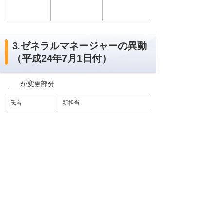
3.ゼネラルマネージャーの異動
（平成24年7月1日付）
が変更部分
氏名
新担当
尼子 康雄
大阪北営業部長
小野 里司
九州支店長
北川 達史
通信ネットワーク部門長補佐、ICT大手営業部長
朝香 信一
アプリケーションソリューションセンター長
サポート部長
岡田 隆
CADソリューションセンター長
参考資料