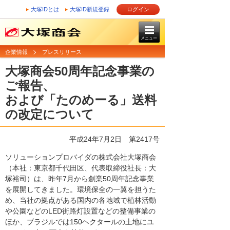
大塚IDとは
大塚ID新規登録
ログイン
メニュー
企業情報
プレスリリース
大塚商会50周年記念事業の
ご報告、
および「たのめーる」送料
の改定について
平成24年7月2日
第2417号
ソリューションプロバイダの株式会社大塚商会
（本社：東京都千代田区、代表取締役社長：大
塚裕司）は、昨年7月から創業50周年記念事業
を展開してきました。環境保全の一翼を担うた
め、当社の拠点がある国内の各地域で植林活動
や公園などのLED街路灯設置などの整備事業の
ほか、ブラジルでは150ヘクタールの土地にユ