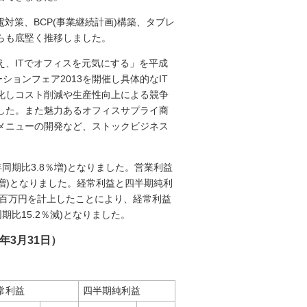
対策、BCP(事業継続計画)構築、タブレ
らも底堅く推移しました。
、ITでオフィスを元気にする」を平成
ョンフェア2013を開催し具体的なIT
化しコスト削減や生産性向上による競争
した。また魅力あるオフィスサプライ商
メニューの開発など、ストックビジネス
年同期比3.8％増)となりました。営業利益
％増)となりました。経常利益と四半期純利
6百万円を計上したことにより、経常利益
同期比15.2％減)となりました。
年3月31日）
常利益
四半期純利益