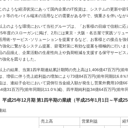
このような経済状況にあって国内企業のIT投資は、システムの更新や節電
ット等のモバイル端末の活用などの需要がある中で、慎重さを伴いなが
以上のような環境において当社グループは、「お客様の目線で信頼に応え
25年度のスローガンに掲げ、2月には東京・大阪・名古屋で実践ソリューシ
活用術･サービス･ソリューションを提案するなど、お客様との接点を強
力強化に繋がるシステム提案、節電対策に有効な提案を積極的に行いま
品の品揃え、企業活動の生産性向上や負荷軽減を支援する保守サービス
の強化を図りました。
以上の結果、当第1四半期連結累計期間の売上高は1,406億47百万円(前
は、増収に伴う売上総利益の増加により73億84百万円(前年同期比6.8
益は、連結子会社において貸倒引当金繰入額が発生し営業外費用10億6
64億31百万円(前年同期比11.0％減)、四半期純利益34億64百万円(前年
平成25年12月期 第1四半期の業績（平成25年1月1日～平成25
連結
売上高
営業利益
経