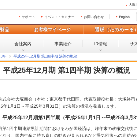
大塚
サポート
イベント・セミナー
お問い合わせ
English
製品
お客様マイページ
通販（たのめーる
会社案内
事業紹介
IR情報
サ
13年
平成25年12月期 第1四半期 決算の概況
平成25年12月期 第1四半期 決算の概況
株式会社大塚商会（本社：東京都千代田区、代表取締役社長：大塚裕司）
25年1月1日～平成25年3月31日）の決算の概況を発表します。
平成25年12月期第1四半期（平成25年1月1日～平成25年3
当第1四半期連結累計期間におけるわが国経済は、昨年末の政権交代後
となり、国内生産に持ち直しの動きが見られるなど景気回復への期待が