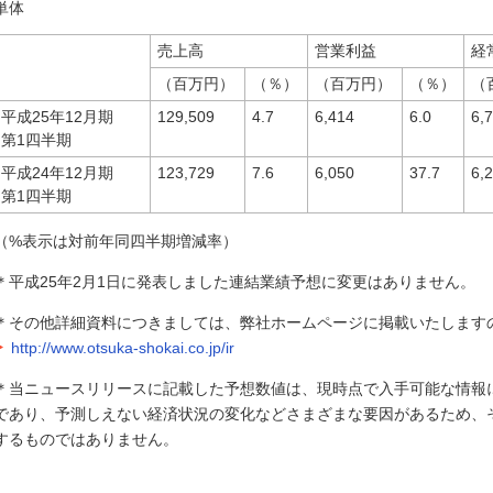
単体
売上高
営業利益
経
（百万円）
（％）
（百万円）
（％）
（
平成25年12月期
129,509
4.7
6,414
6.0
6,
第1四半期
平成24年12月期
123,729
7.6
6,050
37.7
6,
第1四半期
（%表示は対前年同四半期増減率）
＊平成25年2月1日に発表しました連結業績予想に変更はありません。
＊その他詳細資料につきましては、弊社ホームページに掲載いたします
http://www.otsuka-shokai.co.jp/ir
＊当ニュースリリースに記載した予想数値は、現時点で入手可能な情報
であり、予測しえない経済状況の変化などさまざまな要因があるため、
するものではありません。