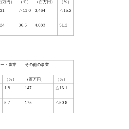
百万円）
（％）
（百万円）
（％）
431
△11.0
3,464
△15.2
224
36.5
4,083
51.2
ポート事業
その他の事業
（％）
（百万円）
（％）
1.8
147
△16.1
5.7
175
△50.8