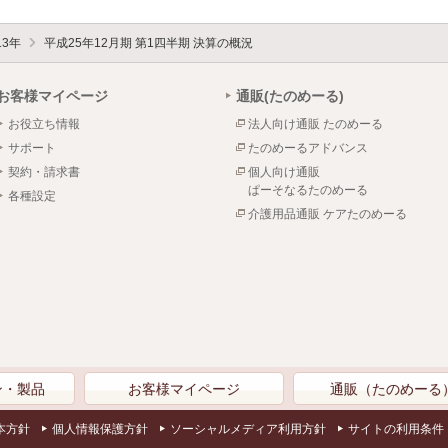
13年
平成25年12月期 第1四半期 決算の概況
お客様マイページ
通販(たのめーる)
お役立ち情報
法人向け通販 たのめーる
サポート
たのめーるアドバンス
契約・請求書
個人向け通販
ぱーそなるたのめーる
各種設定
介護用品通販 ケアたのめーる
ン・製品
お客様マイページ
通販（たのめーる
本方針
個人情報保護方針
ソーシャルメディア利用方針
サイトの利用条件