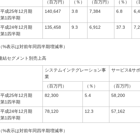
（百万円）
（％）
（百万円）
（％）
（
平成25年12月期
140,647
3.8
7,384
6.8
6,
第1四半期
平成24年12月期
135,458
9.3
6,912
37.3
7,
第1四半期
（%表示は対前年同四半期増減率）
連結セグメント別売上高
システムインテグレーション事
サービス&サ
業
（百万円）
（％）
（百万円）
平成25年12月期
82,300
5.4
58,200
第1四半期
平成24年12月期
78,120
12.3
57,162
第1四半期
（%表示は対前年同四半期増減率）