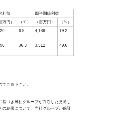
常利益
四半期純利益
百万円）
（％）
（百万円）
（％）
720
6.8
4,186
19.2
290
36.3
3,512
49.6
のでご覧下さい。
に基づき当社グループが判断した見通し
その結果について、当社グループが保証