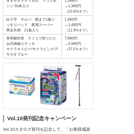
オオサキメディカル マウスポ
1,598円
ンジ 50本入り
→1,380円
（13.6%オフ）
白十字 サルバ 朝まで1枚ぐ
1,680円
っすりパッド 夜用スーパー
→1,480円
男女共用 21枚入り
（11.9%オフ）
幸和製作所 テイコブ折りたた
7,980円
み式伸縮ステッキ
→4,980円
サクラネイビー/サクラピンク/ア
（37.5％オフ）
サガオブルー
Vol.10発刊記念キャンペーン
Vol.10カタログ発刊を記念して、「お客様感謝