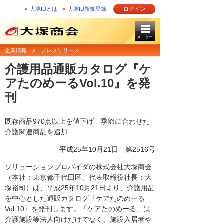
大塚IDとは
大塚ID新規登録
ログイン
メニュー
企業情報
プレスリリース
介護用品通販カタログ『ケ
アたのめーるVol.10』を発
刊
既存商品970点以上を値下げ 季節に合わせた
介護関連商品を追加
平成25年10月21日
第2516号
ソリューションプロバイダの株式会社大塚商会
（本社：東京都千代田区、代表取締役社長：大
塚裕司）は、平成25年10月21日より、介護用品
を中心とした通販カタログ『ケアたのめーる
Vol.10』を発刊します。「ケアたのめーる」は
介護施設等法人向けだけでなく、施設入居者や