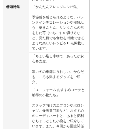
巻頭特集
「かんたんアレンジレシピ集」
季節感を感じられるような、バレ
ンタインデコレーションや桜餅ふ
う、栗きんとん、サンタさんの形
をした苺（いちご）の切り方な
ど、見た目でも食欲を 増進できる
ような楽しいレシピを13点掲載し
ています。
「ちょい足し小物で、あったか安
心冬支度」
寒い冬の季節にうれしい、からだ
もこころも温まるグッズをご紹
介。
「ユニフォーム おすすめコーデと
納得の小物たち」
スタッフ向けのエプロンやポロシ
ャツ、介護専門着など、おすすめ
のコーディネートと、あると便利
なちょっとした小物をご紹介して
います。また、今回から医療関係