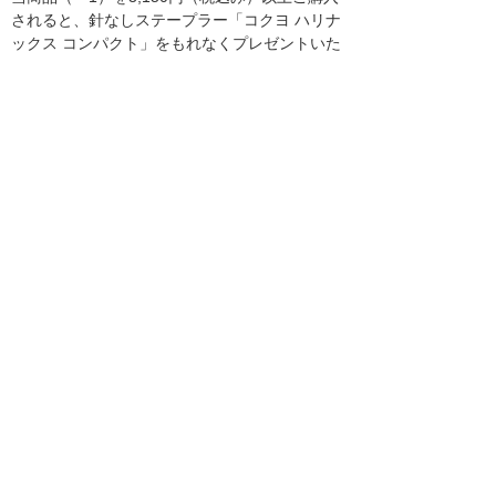
されると、針なしステープラー「コクヨ ハリナ
ックス コンパクト」をもれなくプレゼントいた
します。
【キャンペーン期間：平成25年10月21日（月）
～平成25年12月20日（金）（＊2）】
（＊1）法人様は「ケアたのめーるカタログ掲
載」商品を含む「たのめーる」商品のご購入が
対象となります。個人様は介護用品のご購入に
限ります。
（＊2）キャンペーンエントリ期間は、平成25
年12月20日までとなります。
ケアたのめーる通販サイト