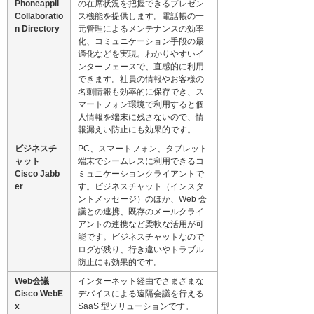
Phoneappli
の在席状況を把握できるプレゼン
Collaboratio
ス機能を提供します。電話帳の一
n Directory
元管理によるメンテナンスの効率
化、コミュニケーション手段の最
適化などを実現。わかりやすいイ
ンターフェースで、直感的に利用
できます。社員の情報やお客様の
名刺情報も効率的に保存でき、ス
マートフォン環境で利用すると個
人情報を端末に残さないので、情
報漏えい防止にも効果的です。
ビジネスチ
PC、スマートフォン、タブレット
ャット
端末でシームレスに利用できるコ
Cisco Jabb
ミュニケーションクライアントで
er
す。ビジネスチャット（インスタ
ントメッセージ）のほか、Web 会
議との連携、既存のメールクライ
アントの連携など柔軟な活用が可
能です。ビジネスチャットなので
ログが残り、行き違いやトラブル
防止にも効果的です。
Web会議
インターネット経由でさまざまな
Cisco WebE
デバイスによる遠隔会議を行える
x
SaaS 型ソリューションです。