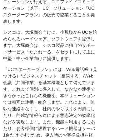
ニケーションが行える、ユニファイドコミュニ
ケーション（以下、UC）ソリューション『UC
スタータープラン』の販売で協業することを発
表します。
シスコは、大塚商会向けに、小規模からUCを始
められるハードウェア、ソフトウェアを提供し
ます。大塚商会は、シスコ製品に独自のサポー
トサービス「たよれーる」をセットにして主に
中堅・中小企業向けに提供します。
『UCスタータープラン』には、Web電話帳（見
つける）/ビジネスチャット（相談する）/Web
会議（共同作業）を基本機能として備えていま
す。これまで個別に導入して、なかなか連携で
きなかったこれらの機能を、本ソリューション
では相互に連携・統合します。これにより、無
駄な連絡をなくし、社内のやり取りを円滑にし
たり、的確な情報伝達による意志決定の効率化
などを実現します。また、機能を利用するにあ
たり、お客様側に設置するハード機器はサーバ
1台だけですむため、導入時のお客様負担を軽