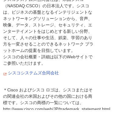
（NASDAQ:CSCO）の日本法人です。シスコ
は、ビジネスの基盤となるインテリジェントな
ネットワーキングソリューションから、音声、
映像、データ、ストレージ、セキュリティ、エ
ンターテイメントをはじめとする新しい分野、
そして、人々の仕事や生活、娯楽、学習のあり
方を一変させることのできるネットワーク プラ
ットホームの提案を目指しています。
シスコの会社概要・詳細は以下のWebサイトで
ご参照いただけます。
シスコシステムズ合同会社
＊Cisco およびシスコ ロゴは、シスコまたはそ
の関連会社の米国およびその他の国における商
標です。シスコの商標の一覧については、
http://www.cisco.com/web/JP/trademark_statement.html
をご覧ください。記載されているサードパーテ
ィの商標は、それぞれの所有者に帰属します。
「パートナー」または「partner」という用語の
使用は Cisco と他社との間のパートナーシップ