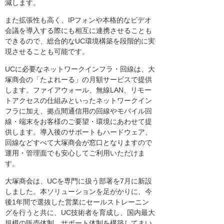
減します。
また拡張性も高く、IPフォンや本格的なビデオ
会議を導入する際にも相互に連携させることも
できるので、総合的なUC環境構築を段階的に実
現させることも可能です。
UCに必要なネットワークインフラ・回線は、大
塚商会の「たよれーる」の月額サービスで提供
します。ファイアウォール、無線LAN、リモー
トアクセスの仕組みといったネットワークイン
フラに加え、拠点間通信用の回線やモバイル回
線・端末をお客様のご要望・環境にあわせて提
供します。導入後のサポートもハードウェア、
回線などすべて大塚商会が窓口となりますので
運用・管理面でも安心してご利用いただけま
す。
大塚商会は、UCを専門に扱う部署を7月に新設
しました。本ソリューションを足がかりに、今
後1年間で選抜した営業にセールストレーニン
グを行うと共に、UC技術者を育成し、国内最大
規模の販売体制、サポート体制を構築してまい