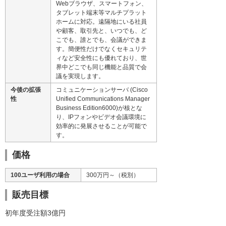
Webブラウザ、スマートフォン、
タブレット端末等マルチプラット
ホームに対応。遠隔地にいる社員
や顧客、取引先と、いつでも、ど
こでも、誰とでも、会議ができま
す。簡便性だけでなくセキュリテ
ィなど安全性にも優れており、世
界中どこでも同じ機能と品質で会
議を実現します。
今後の拡張
コミュニケーションサーバ (Cisco
性
Unified Communications Manager
Business Edition6000)が核とな
り、IPフォンやビデオ会議環境に
効率的に発展させることが可能で
す。
価格
100ユーザ利用の場合
300万円～（税別）
販売目標
初年度受注額3億円