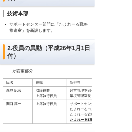
技術本部
サポートセンター部門に「たよれーる戦略
推進室」を新設します。
2.役員の異動（平成26年1月1日
付）
が変更部分
氏名
役職
新担当
森谷 紀彦
取締役兼
経営管理本部長代理、
上席執行役員
環境管理室長
関口 淳一
上席執行役員
サポートセンター部門長、
たよれーるコンタクトセンター長、
たよれーる管理センター長、
たよれーる戦略推進室長